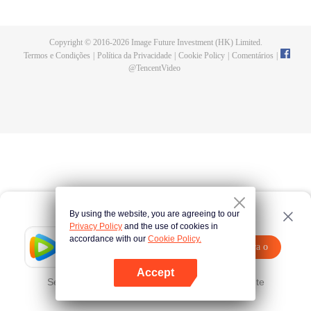
relativo declínio. Nasceu um homem extremamente talentoso. Os novos
Shrek Seven Monsters podem reviver a Seita Tang e trazê-la de volta à
glória? Uma besta de alma de mais de um milhão de anos; Electrolux que
Copyright © 2016-
2026
Image Future Investment (HK) Limited.
pode escolher estrelas; O novo sistema de utensílios da alma que levou ao
Termos e Condições
|
Política da Privacidade
|
Cookie Policy
|
Comentários
|
declínio da Seita Tang... Muitos segredos serão revelados.
@
TencentVideo
By using the website, you are agreeing to our
Privacy Policy
and the use of cookies in
accordance with our
Cookie Policy.
Tencent Video
Abra o
Assista a mais conteúdos
programa
Accept
Se falhar, por favor
Clique aqui
tente novamente
Abra o programa