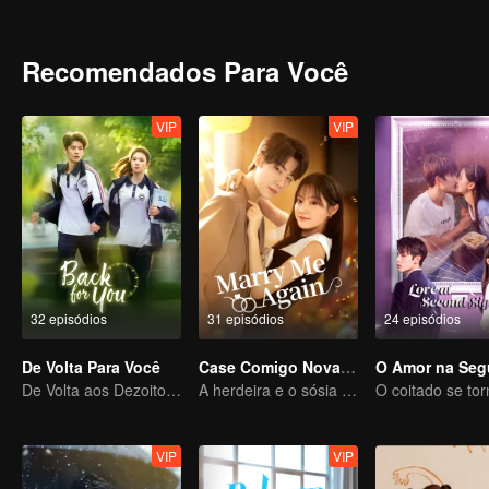
Recomendados Para Você
VIP
VIP
32 episódios
31 episódios
24 episódios
De Volta Para Você
Case Comigo Novamente
De Volta aos Dezoito, Para Salvar Seu Amor Ideal
A herdeira e o sósia de seu falecido marido
VIP
VIP