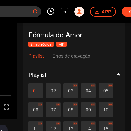
APP
PT
Fórmula do Amor
24 episódios
VIP
Playlist
Erros de gravação
Playlist
VIP
VIP
VIP
01
02
03
04
05
VIP
VIP
VIP
VIP
VIP
06
07
08
09
10
VIP
VIP
VIP
VIP
VIP
11
12
13
14
15