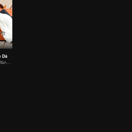
e Dá
Wang Yuwen e Wang Ziqi trabalham novamente como um casal