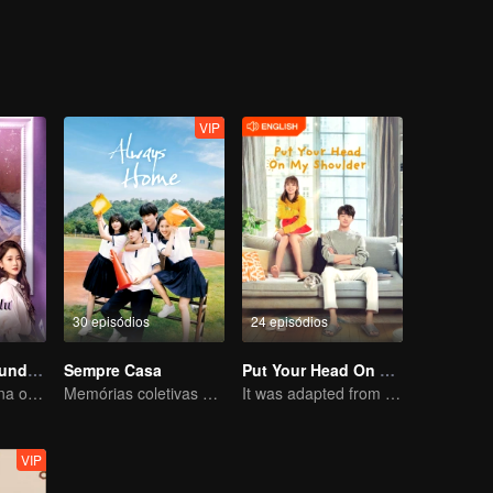
VIP
30 episódios
24 episódios
O Amor na Segunda Visão
Sempre Casa
Put Your Head On My Shoulder (Eng Dub)
O coitado se torna o CEO dominador e persegue seu primeiro amor
Memórias coletivas da juventude dos nascidos nos anos 90
It was adapted from the same series of novels as "A Love so Beautiful"
VIP