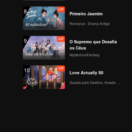
VIP
8
Primeiro Jasmim
Romance · Drama Antigo
40 episódios
VIP
9
O Supremo que Desafia
os Céus
Saiu até o Ep534
MysteriousFantasy
VIP
10
Love Actually S5
Guiado pelo Destino, Amado com o Coração