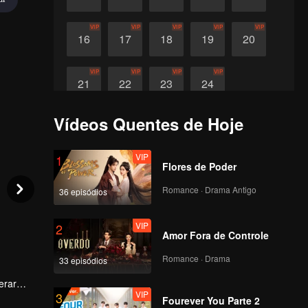
VIP
VIP
VIP
VIP
VIP
16
17
18
19
20
VIP
VIP
VIP
VIP
21
22
23
24
Vídeos Quentes de Hoje
VIP
1
Flores de Poder
Romance · Drama Antigo
36 episódios
VIP
2
Amor Fora de Controle
Romance · Drama
33 episódios
erar
VIP
3
Fourever You Parte 2