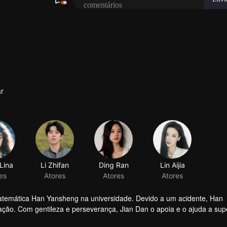
ar
Lina
es
matemática Han Yansheng na universidade. Devido a um acidente, Han
ção. Com gentileza e perseverança, Jian Dan o apoia e o ajuda a sup
juntos, encontrando amor e coragem ao longo do caminho.