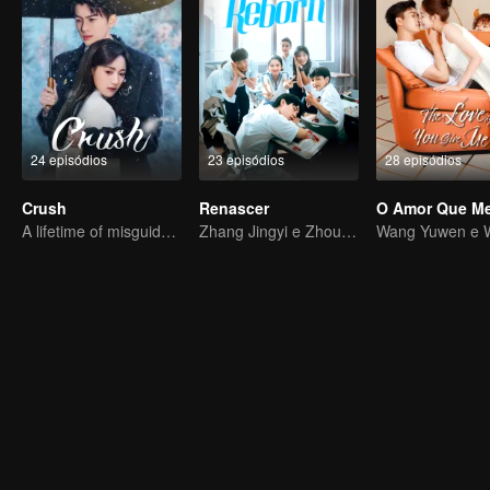
24 episódios
23 episódios
28 episódios
Crush
Renascer
O Amor Que M
A lifetime of misguided love entangled by fate
Zhang Jingyi e Zhou Yiran, uma jornada de transformação e crescimento