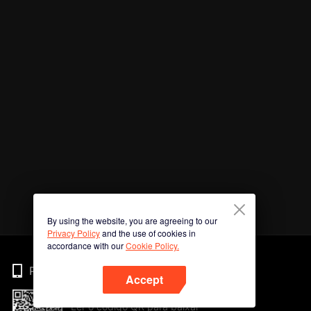
By using the website, you are agreeing to our
Privacy Policy
and the use of cookies in
accordance with our
Cookie Policy.
Phone
Accept
Ler o código QR para baixar