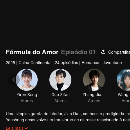
Fórmula do Amor
Episódio 01
Compartilh
2025
|
China Continental
|
24 episódios
|
Romance · Juventude
Yiren Song
Guo Zifan
Zhang Jiashuo
Wang 
Atores
Atores
Atores
Ator
Uma simples garota do interior, Jian Dan, conhece o prodígio da 
Yansheng desenvolve um transtorno de estresse relacionado à nata
seus medos interiores. Com o apoio dos amigos, os dois crescem 
Leia mais