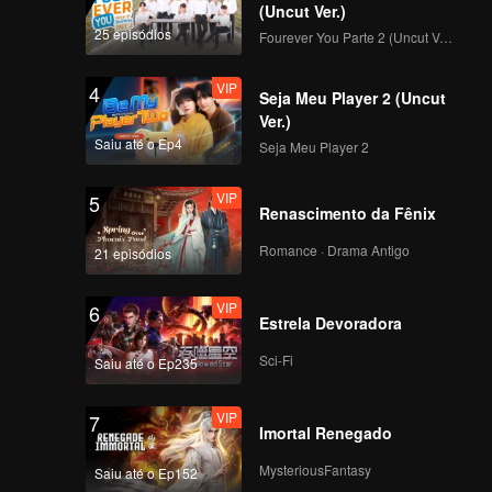
(Uncut Ver.)
25 episódios
Fourever You Parte 2 (Uncut Ver.)
VIP
4
Seja Meu Player 2 (Uncut
Ver.)
Saiu até o Ep4
Seja Meu Player 2
VIP
5
Renascimento da Fênix
Romance · Drama Antigo
21 episódios
VIP
6
Estrela Devoradora
Sci-Fi
Saiu até o Ep235
VIP
7
Imortal Renegado
MysteriousFantasy
Saiu até o Ep152