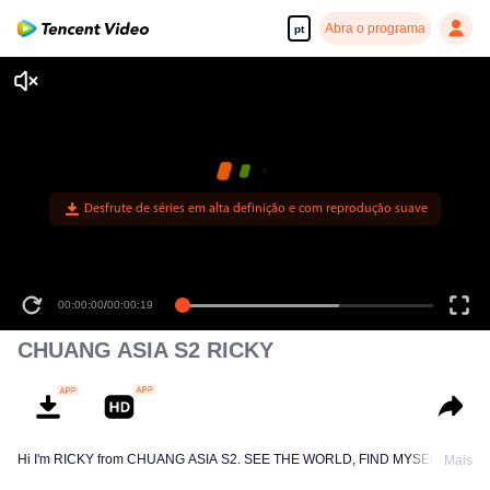
Abra o programa
pt
Desfrute de séries em alta definição e com reprodução suave
00:00:00
/
00:00:19
CHUANG ASIA S2 RICKY
Hi I'm RICKY from CHUANG ASIA S2. SEE THE WORLD, FIND MYSELF!
Mais