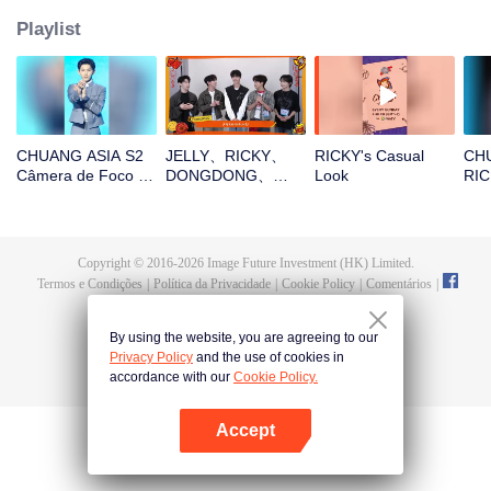
Playlist
CHUANG ASIA S2
JELLY、RICKY、
RICKY's Casual
CHU
Câmera de Foco do
DONGDONG、
Look
RIC
RICKY da Música-
OMAR、THI-OAbra
Ent
Tema
o pacote vermelho
Ac
no Ano Novo
Chinês! Vamos
Copyright © 2016-
2026
Image Future Investment (HK) Limited.
testemunhar a sorte
Termos e Condições
|
Política da Privacidade
|
Cookie Policy
|
Comentários
|
juntos!
@
TencentVideo
By using the website, you are agreeing to our
Privacy Policy
and the use of cookies in
accordance with our
Cookie Policy.
Accept
Abra o programa