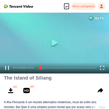
Abra o programa
pt
Desfrute de séries em alta definição e com reprodução suave
00:00:00
/
00:22:14
The Island of Siliang
A Ilha Pensante é um mundo alternativo misterioso, local de exílio dos
imortais. Bai Qian é uma simples jovem mortal que por acaso veio para a
Mais