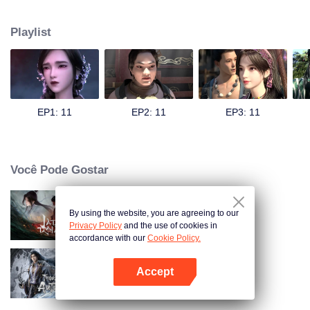
Ilha Pensante e encontrou o jovem imortal sem taça (Wu Bei). Wu Bei era
originalmente o príncipe do reino divino, mas foi exilado na Ilha Pensante
Playlist
por cometer um erro. Ele é orgulhoso e inicialmente não dá muita
importância a Bai Qian. No entanto, nesse outro mundo, a pureza e
bondade de Bai Qian gradualmente tocaram o coração frio de Wu Bei. Os
dois começaram a explorar este belo, mas traiçoeiro mundo juntos,
apoiando-se mutuamente. Eles triunfaram juntos sobre uma série de
complôs e armadilhas, permitindo que Wu Bei recuperasse sua fé no amor.
EP1: 11
EP2: 11
EP3: 11
Justo quando o relacionamento deles está mais forte, os segredos
escondidos por trás da origem de Bai Qian começam a vir à tona.
Você Pode Gostar
By using the website, you are agreeing to our
Dinastia de Jade
Privacy Policy
and the use of cookies in
accordance with our
Cookie Policy.
Accept
Mil anos
Abra o programa