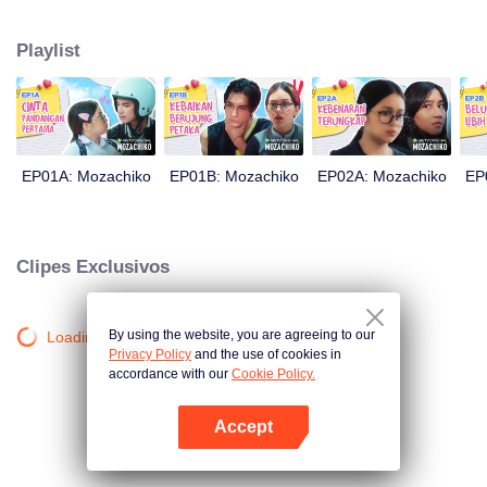
sua mente. Este último até decidiu fazer de Chiko seu namorado, apenas
em 100 dias de esforço. Tudo se resume a uma medida drástica que Moza
Playlist
toma, causando uma grande reviravolta na história: agora é Chiko quem a
persegue.
EP01A: Mozachiko
EP01B: Mozachiko
EP02A: Mozachiko
EP
Clipes Exclusivos
By using the website, you are agreeing to our
Loading…
Privacy Policy
and the use of cookies in
accordance with our
Cookie Policy.
Accept
Abra o programa