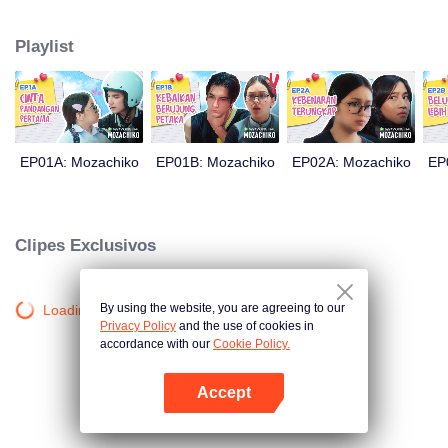
sua mente. Este último até decidiu fazer de Chiko seu namorado, apenas
em 100 dias de esforço. Tudo se resume a uma medida drástica que Moza
Playlist
toma, causando uma grande reviravolta na história: agora é Chiko quem a
persegue.
EP01A: Mozachiko
EP01B: Mozachiko
EP02A: Mozachiko
EP
Clipes Exclusivos
By using the website, you are agreeing to our
Loading…
Privacy Policy
and the use of cookies in
accordance with our
Cookie Policy.
Accept
Abra o programa