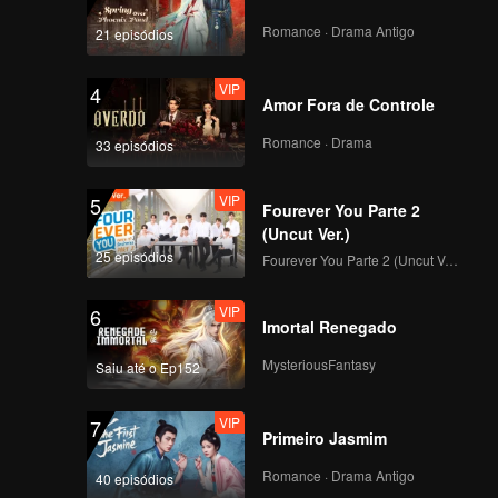
Romance · Drama Antigo
21 episódios
VIP
4
Amor Fora de Controle
Romance · Drama
33 episódios
VIP
5
Fourever You Parte 2
(Uncut Ver.)
25 episódios
Fourever You Parte 2 (Uncut Ver.)
VIP
6
Imortal Renegado
MysteriousFantasy
Saiu até o Ep152
VIP
7
Primeiro Jasmim
Romance · Drama Antigo
40 episódios