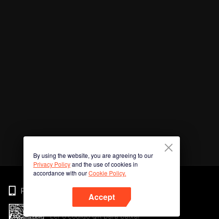
By using the website, you are agreeing to our
Privacy Policy
and the use of cookies in
accordance with our
Cookie Policy.
Phone
Accept
Ler o código QR para baixar