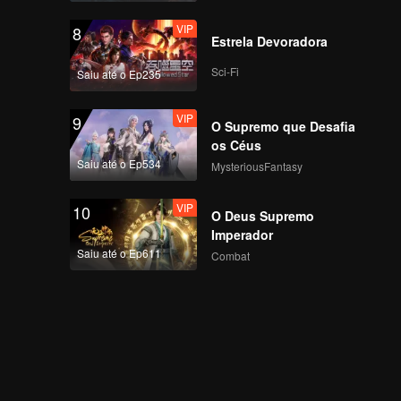
VIP
8
Estrela Devoradora
Sci-Fi
Saiu até o Ep235
VIP
9
O Supremo que Desafia
os Céus
Saiu até o Ep534
MysteriousFantasy
VIP
10
O Deus Supremo
Imperador
Saiu até o Ep611
Combat