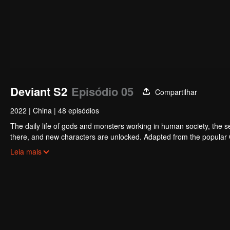
Deviant S2
Episódio 05
Compartilhar
2022
|
China
|
48 episódios
The daily life of gods and monsters working in human society, the sec
there, and new characters are unlocked. Adapted from the popular
billion times.
Leia mais