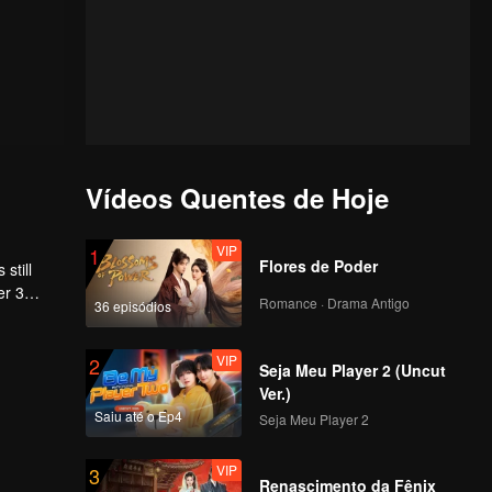
Vídeos Quentes de Hoje
VIP
1
Flores de Poder
still
er 3
Romance · Drama Antigo
36 episódios
VIP
2
Seja Meu Player 2 (Uncut
Ver.)
Saiu até o Ep4
Seja Meu Player 2
VIP
3
Renascimento da Fênix