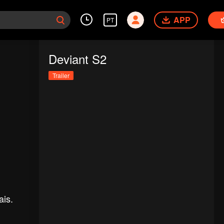
APP
PT
Deviant S2
Trailer
ais.