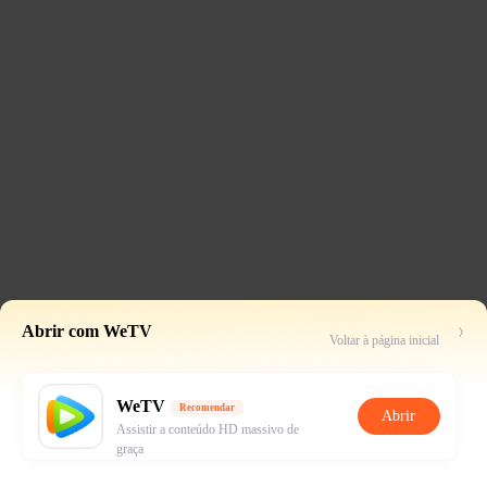
Abrir com WeTV
Voltar à página inicial
WeTV
Recomendar
Abrir
Assistir a conteúdo HD massivo de
graça