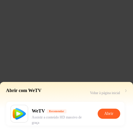
Abrir com WeTV
Voltar à página inicial
WeTV
Recomendar
Abrir
Assistir a conteúdo HD massivo de
graça