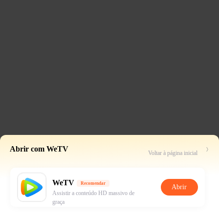
Abrir com WeTV
Voltar à página inicial
WeTV
Recomendar
Abrir
Assistir a conteúdo HD massivo de
graça