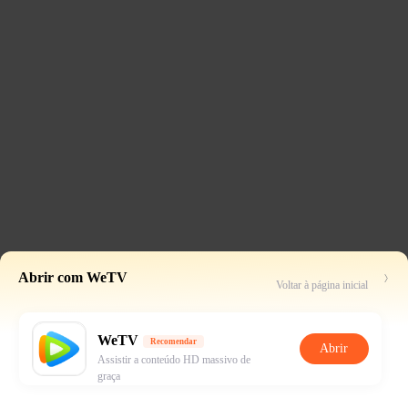
Abrir com WeTV
Voltar à página inicial
WeTV
Recomendar
Abrir
Assistir a conteúdo HD massivo de
graça