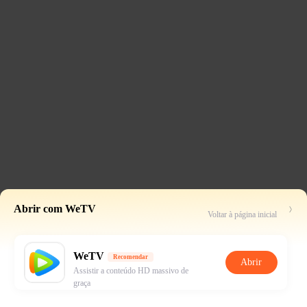
Abrir com WeTV
Voltar à página inicial
WeTV
Recomendar
Abrir
Assistir a conteúdo HD massivo de
graça