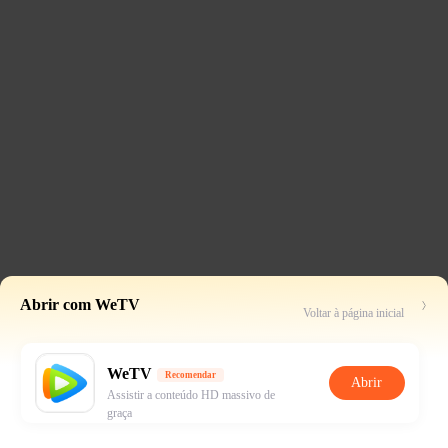
Abrir com WeTV
Voltar à página inicial
WeTV
Recomendar
Abrir
Assistir a conteúdo HD massivo de
graça