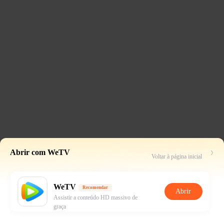
Abrir com WeTV
Voltar à página inicial
WeTV
Recomendar
Abrir
Assistir a conteúdo HD massivo de
graça