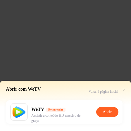
Abrir com WeTV
Voltar à página inicial
WeTV
Recomendar
Abrir
Assistir a conteúdo HD massivo de
graça