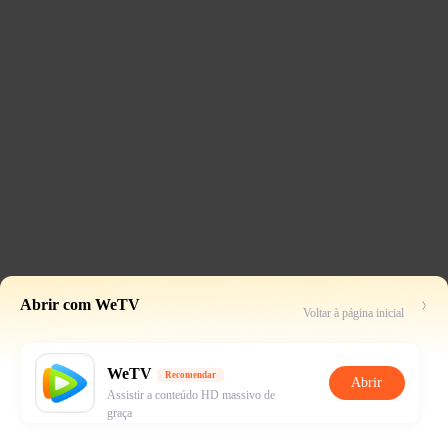
Abrir com WeTV
Voltar à página inicial
WeTV
Recomendar
Abrir
Assistir a conteúdo HD massivo de
graça