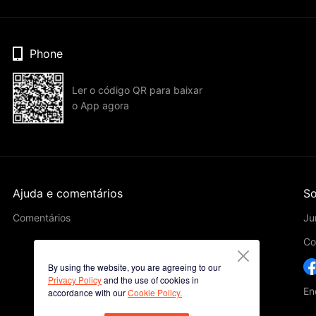
Phone
Ler o código QR para baixar
o App agora
Ajuda e comentários
So
Comentários
Ju
Co
By using the website, you are agreeing to our
Privacy Policy
and the use of cookies in
En
accordance with our
Cookie Policy.