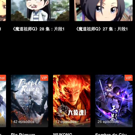
1
《魔道祖师Q》28 集：片段1
《魔道祖师Q》27 集：片段1
nal
VIP
VIP
42 episódios
12 episódios
26 episódios
História de Dois Imperadores
Rio Púrpura
WUKONG
Sombra do Céu