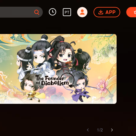
APP
PT
1
/
2