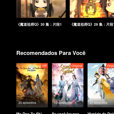
《魔道祖师Q》30 集：片段1
《魔道祖师Q》29 集：片段
Recomendados Para Você
VIP
Original
Origi
35 episódios
10 episódios
20 episódios
Mo Dao Zu Shi
Se você for pego no livro