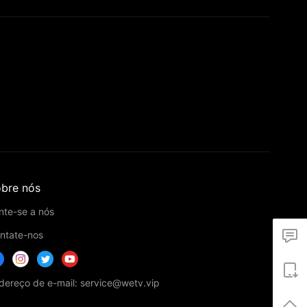
bre nós
nte-se a nós
ntate-nos
dereço de e-mail: service@wetv.vip