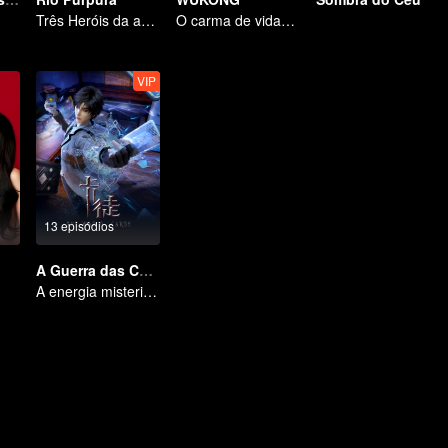
Três Heróis da aventura de Zichuan no Continente Xichuan
O carma de vidas passadas está destinado a destruir os céus.
VIP
13 episódios
A Guerra das Cartas
A energia misteriosa das cartas causou uma guerra, como Chen Mu lidou com isso?