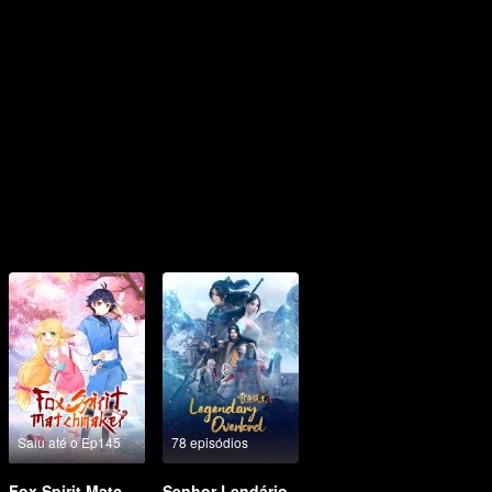
Saiu até o Ep145
78 episódios
Fox Spirit Matchmaker
Senhor Lendário