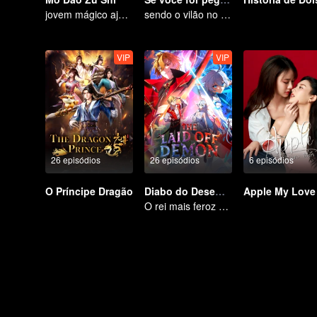
jovem mágico ajuda os povos
sendo o vilão no mundo do livro
VIP
VIP
26 episódios
26 episódios
6 episódios
O Príncipe Dragão
Diabo do Desemprego
Apple My Love
O rei mais feroz do mundo demoníaco