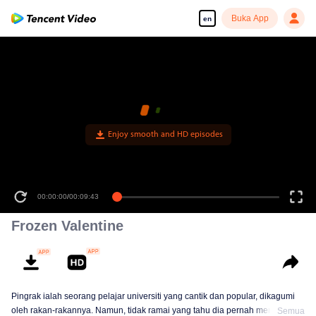
Buka App
en
Enjoy smooth and HD episodes
00:00:00
/
00:09:43
Frozen Valentine
Pingrak ialah seorang pelajar universiti yang cantik dan popular, dikagumi
oleh rakan-rakannya. Namun, tidak ramai yang tahu dia pernah menjadi
Semua