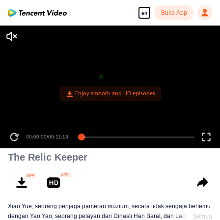
Buka App
en
Enjoy smooth and HD episodes
00:00:00
/
00:11:18
The Relic Keeper
Xiao Yue, seorang penjaga pameran muzium, secara tidak sengaja bertemu
dengan Yao Yao, seorang pelayan dari Dinasti Han Barat, dan Lao Qin,
Semua