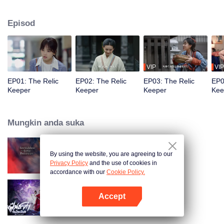
seorang penangkap penjenayah. Disebabkan oleh kekuatan misteri, Yao
Yao dan ibu Xiao Yue, Wang Xiao, bertukar identiti. Wang Xiao dibawa
Episod
kembali ke Dinasti Han Barat, sementara Yao Yao tinggal di dunia moden.
Xiao Yue dan Yao Yao berusaha mencari cara untuk menyeberang masa,
dan akhirnya mereka menemui rahsia Madam Xin Zhui dan Li Xi.
VIP
VIP
EP01: The Relic
EP02: The Relic
EP03: The Relic
EP0
Keeper
Keeper
Keeper
Kee
Mungkin anda suka
By using the website, you are agreeing to our
Forbidden Love Between
Privacy Policy
and the use of cookies in
accordance with our
Cookie Policy.
Accept
Be Yourself (Thai Ver.)
Buka App