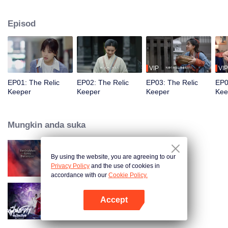
seorang penangkap penjenayah. Disebabkan oleh kekuatan misteri, Yao
Yao dan ibu Xiao Yue, Wang Xiao, bertukar identiti. Wang Xiao dibawa
Episod
kembali ke Dinasti Han Barat, sementara Yao Yao tinggal di dunia moden.
Xiao Yue dan Yao Yao berusaha mencari cara untuk menyeberang masa,
dan akhirnya mereka menemui rahsia Madam Xin Zhui dan Li Xi.
VIP
VIP
EP01: The Relic
EP02: The Relic
EP03: The Relic
EP0
Keeper
Keeper
Keeper
Kee
Mungkin anda suka
By using the website, you are agreeing to our
Forbidden Love Between
Privacy Policy
and the use of cookies in
accordance with our
Cookie Policy.
Accept
Be Yourself (Thai Ver.)
Buka App