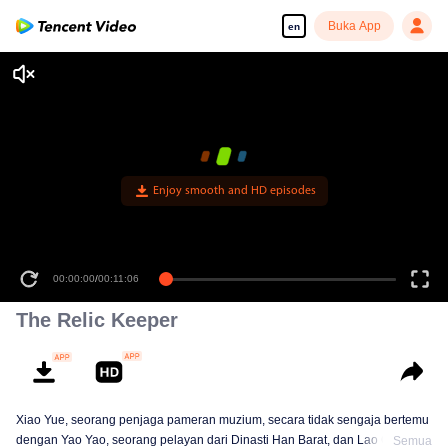
Buka App
en
Enjoy smooth and HD episodes
00:00:00
/
00:11:06
The Relic Keeper
Xiao Yue, seorang penjaga pameran muzium, secara tidak sengaja bertemu
dengan Yao Yao, seorang pelayan dari Dinasti Han Barat, dan Lao Qin,
Semua