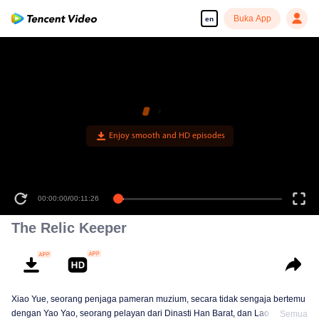
Buka App
en
00:00:00
/
00:11:26
The Relic Keeper
Xiao Yue, seorang penjaga pameran muzium, secara tidak sengaja bertemu
dengan Yao Yao, seorang pelayan dari Dinasti Han Barat, dan Lao Qin,
Semua