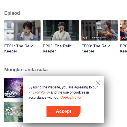
seorang penangkap penjenayah. Disebabkan oleh kekuatan misteri, Yao
Yao dan ibu Xiao Yue, Wang Xiao, bertukar identiti. Wang Xiao dibawa
Episod
kembali ke Dinasti Han Barat, sementara Yao Yao tinggal di dunia moden.
Xiao Yue dan Yao Yao berusaha mencari cara untuk menyeberang masa,
dan akhirnya mereka menemui rahsia Madam Xin Zhui dan Li Xi.
VIP
VIP
EP01: The Relic
EP02: The Relic
EP03: The Relic
EP0
Keeper
Keeper
Keeper
Kee
Mungkin anda suka
By using the website, you are agreeing to our
Be Yourself (Thai Ver.)
Privacy Policy
and the use of cookies in
accordance with our
Cookie Policy.
Accept
Returned Master (Thai Ver.)
Buka App