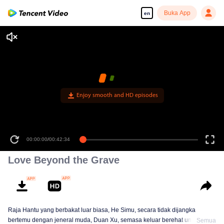
Buka App
en
Enjoy smooth and HD episodes
00:00:00
/
00:42:34
Love Beyond the Grave
Raja Hantu yang berbakat luar biasa, He Simu, secara tidak dijangka
bertemu dengan jeneral muda, Duan Xu, semasa keluar berehat untuk
Semua