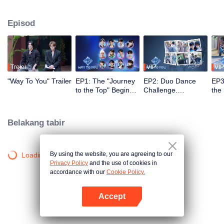
2.5 bulan, penonton menyaksikan perkembangan mereka melalui misi dan
persembahan pentas, serta turut serta melalui undian dan sokongan. Duo
Episod
yang paling popular dengan kimia terkuat akan membuat debut di pentas
global.
Treler
VIP
VIP
"Way To You" Trailer
EP1: The "Journey
EP2: Duo Dance
EP3
to the Top" Begins -
Challenge.
the
12 Chinese and
Partners, please
ico
Thai Youths Meet
take your positions!
rec
for the First Time!
Belakang tabir
By using the website, you are agreeing to our
Loading…
Privacy Policy
and the use of cookies in
accordance with our
Cookie Policy.
Accept
Buka App