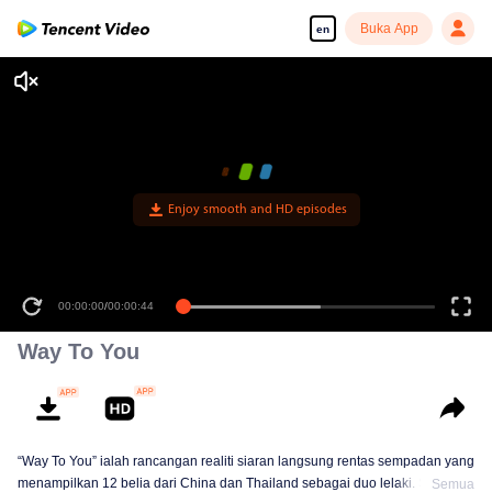
Buka App
en
00:00:00
/
00:00:44
Way To You
“Way To You” ialah rancangan realiti siaran langsung rentas sempadan yang
menampilkan 12 belia dari China dan Thailand sebagai duo lelaki. Selama
Semua