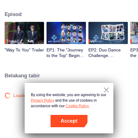
2.5 bulan, penonton menyaksikan perkembangan mereka melalui misi dan
persembahan pentas, serta turut serta melalui undian dan sokongan. Duo
Episod
yang paling popular dengan kimia terkuat akan membuat debut di pentas
global.
Treler
VIP
VIP
"Way To You" Trailer
EP1: The "Journey
EP2: Duo Dance
EP3
to the Top" Begins -
Challenge.
the
12 Chinese and
Partners, please
ico
Thai Youths Meet
take your positions!
rec
for the First Time!
Belakang tabir
By using the website, you are agreeing to our
Loading…
Privacy Policy
and the use of cookies in
accordance with our
Cookie Policy.
Accept
Buka App