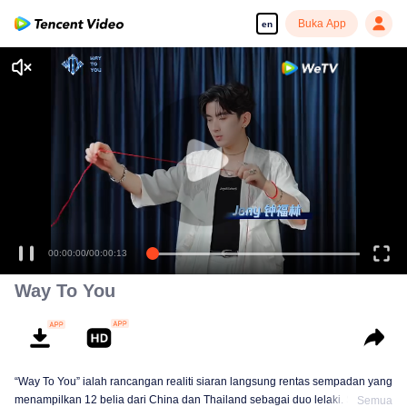
Buka App
en
00:00:00
/
00:00:13
Way To You
“Way To You” ialah rancangan realiti siaran langsung rentas sempadan yang
menampilkan 12 belia dari China dan Thailand sebagai duo lelaki. Selama
Semua