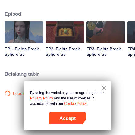
mengasaskan Pan Sect; untuk terus meningkatkan kekuatannya dan
membalas dendam terhadap Mazhab Yunlan untuk bapanya.
Episod
EP1: Fights Break
EP2: Fights Break
EP3: Fights Break
EP4
Sphere S5
Sphere S5
Sphere S5
Sph
Belakang tabir
By using the website, you are agreeing to our
Loading…
Privacy Policy
and the use of cookies in
accordance with our
Cookie Policy.
Accept
Buka App