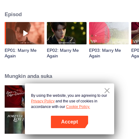
Louis. Dalam proses itu, perasaan mula berputik antara mereka. Namun, Mi
Chuxia akhirnya mendapati bahawa Louis sebenarnya ialah Tang Jingxing,
Episod
tunangnya yang dikatakan telah meninggal tiga tahun lalu. Kebenaran
tentang kemalangan tragis itu kini semakin terungkap.
VIP
VIP
EP01: Marry Me
EP02: Marry Me
EP03: Marry Me
EP0
Again
Again
Again
Aga
Mungkin anda suka
By using the website, you are agreeing to our
Love in the Edge of Divorce
Privacy Policy
and the use of cookies in
accordance with our
Cookie Policy.
Accept
Forever Love (English Ver.)
Buka App