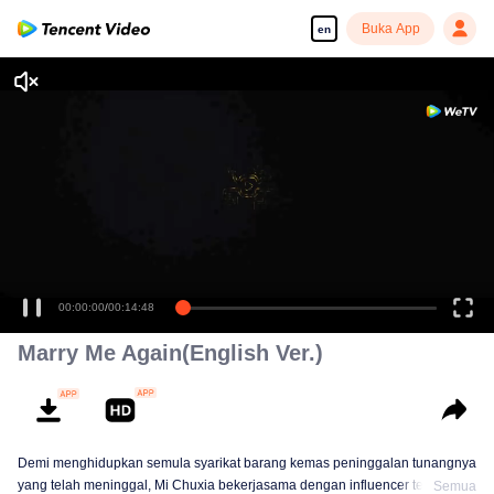
Buka App
en
00:00:00
/
00:14:48
Marry Me Again(English Ver.)
Demi menghidupkan semula syarikat barang kemas peninggalan tunangnya
yang telah meninggal, Mi Chuxia bekerjasama dengan influencer terkenal,
Semua