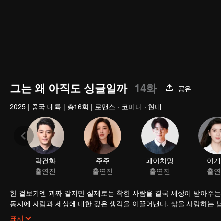
그는 왜 아직도 싱글일까
14화
공유
2025
|
중국 대륙
|
총16회
|
로맨스 · 코미디 · 현대
곽건화
주주
페이치밍
이개
출연진
출연진
출연진
출연
한 겉보기엔 괴짜 같지만 실제로는 착한 사람을 결국 세상이 받아주는
동시에 사람과 세상에 대한 깊은 생각을 이끌어낸다. 삶을 사랑하는
남신일까, 아니면 여자가 피하고 싶은 눈치 없는 숙맥일까? 결혼 안 
표시