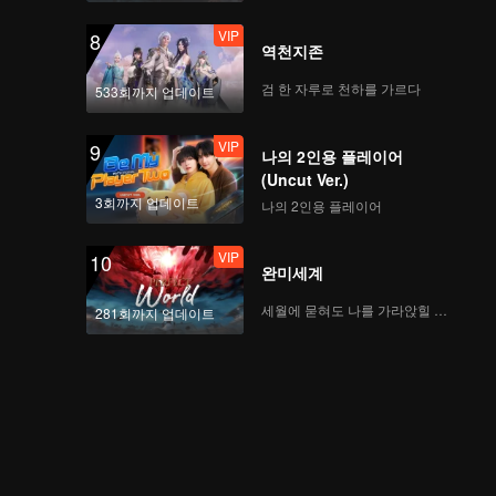
VIP
8
역천지존
검 한 자루로 천하를 가르다
533회까지 업데이트
VIP
9
나의 2인용 플레이어
(Uncut Ver.)
3회까지 업데이트
나의 2인용 플레이어
VIP
10
완미세계
세월에 묻혀도 나를 가라앉힐 수 없어
281회까지 업데이트