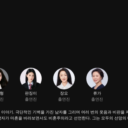
형
판징이
장요
류가
진
출연진
출연진
출연진
 이야기. 극단적인 기벽을 가진 남자를 그리며 여러 번의 웃음과 비판을
 남자가 마흔을 바라보면서도 비혼주의라고 선언한다. 그는 모두의 선망의
하는 건가 아니면 결혼할 수 없는 걸까? 독신의 괴팍한 아저씨가 자신의 