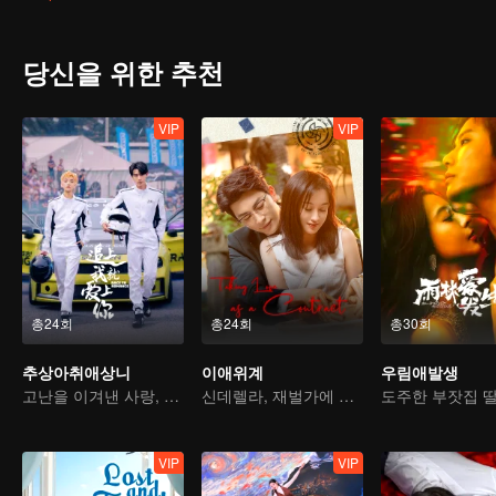
만날 때 어떻게 대응해야 그녀의 마음을 차지할 수 있을까. 음식도 입맛
못한 것뿐이다.
당신을 위한 추천
VIP
VIP
총24회
총24회
총30회
추상아취애상니
이애위계
우림애발생
고난을 이겨낸 사랑, 함께하는 영광
신데렐라, 재벌가에 돌아오다
VIP
VIP