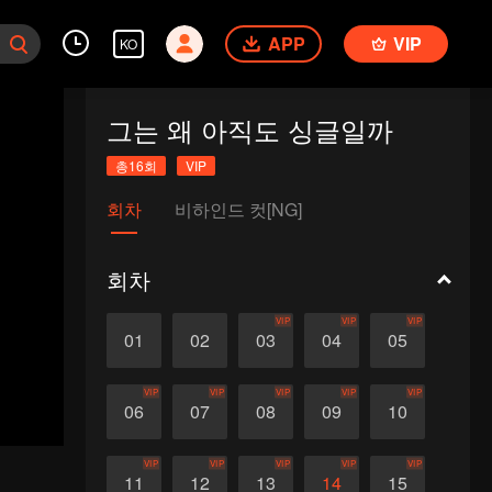
APP
VIP
KO
그는 왜 아직도 싱글일까
총16회
VIP
회차
비하인드 컷[NG]
회차
VIP
VIP
VIP
01
02
03
04
05
VIP
VIP
VIP
VIP
VIP
06
07
08
09
10
VIP
VIP
VIP
VIP
VIP
11
12
13
14
15