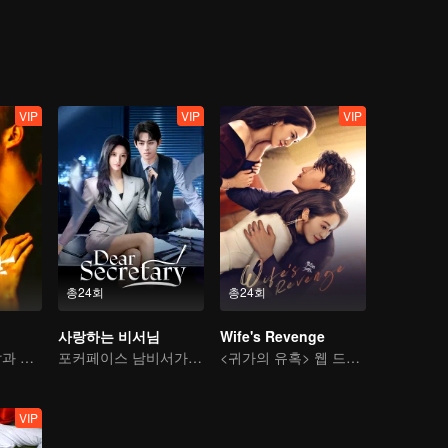
에 맞는 것이 가장 중요한 법! 결혼하지 않는 남자는 없다, 딱 맞는 사람
VIP
VIP
VIP
총24회
총24회
사랑하는 비서님
Wife's Revenge
도주한 부잣집 딸과 거친 킬러의 쌍방 구원
포커페이스 남비서가 요염 여사장을 사로잡다
<귀가의 유혹> 웹 드라마 판
VIP