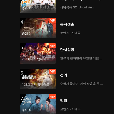
을 만나지
사방극애 S2 (Uncut Ver.)
총25회
VIP
4
봉지생춘
로맨스 · 시대극
총21회
VIP
5
탄서성공
인류의 진화만이 유일한 해답이다
235회까지 업데이트
VIP
6
선역
수행자들이여, 어찌 싸움을 두려워하랴
152회까지 업데이트
VIP
7
막리
로맨스 · 시대극
총40회