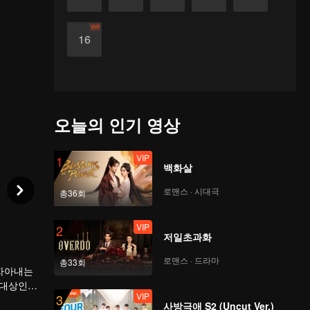
VIP
16
오늘의 인기 영상
VIP
1
백화살
로맨스 · 시대극
총36회
VIP
2
저일초과화
로맨스 · 드라마
총33회
 자아내는
 대상인
VIP
3
이상형을
사방극애 S2 (Uncut Ver.)