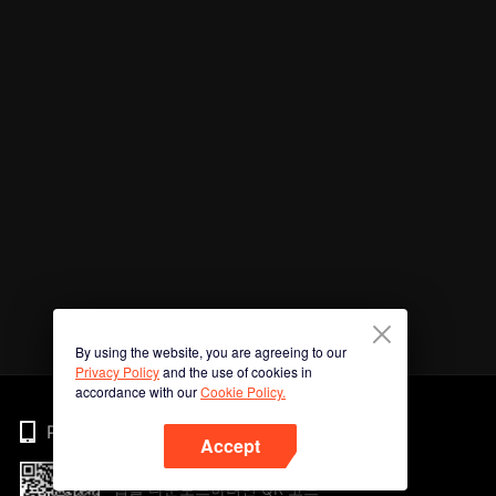
By using the website, you are agreeing to our
Privacy Policy
and the use of cookies in
accordance with our
Cookie Policy.
Phone
Accept
앱을 다운로드하려면 QR 코드