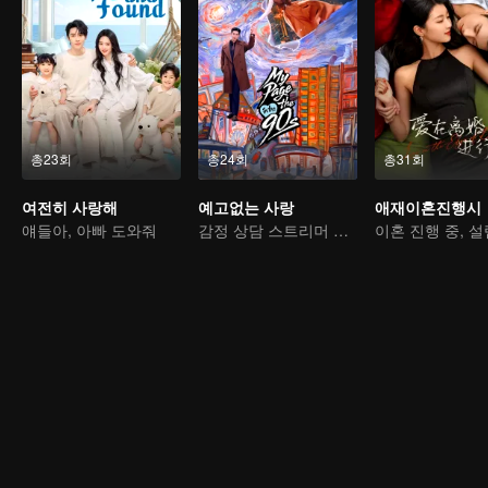
총23회
총24회
총31회
여전히 사랑해
예고없는 사랑
애재이혼진행시
얘들아, 아빠 도와줘
감정 상담 스트리머 VS 재벌 총수