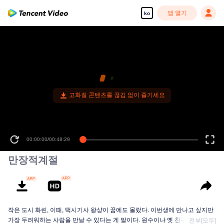
앱 열기
ko
고화질 콘텐츠를 끊김 없이 즐기세요
00:00:00
/
00:48:29
만장적계절
작은 도시 화린, 이때, 택시기사 왕샹이 꿈에도 몰랐다. 이번생에 만나고 싶지만
가장 두려워하는 사람을 만날 수 있다는 게 말이다. 원수이냐 옛 친구이냐? 만났
전부[모두]