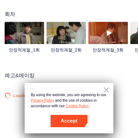
으면 자신에게도 아들에게도 제대로 설명해야 한다. 정체불명의 토막난 시체가
돌덩이마냥 화린의 수면 위와 왕샹의 머리를 덮치고, 이 물결은 20년이 지나 단
회차
풍잎이 노랗게 변할 때까지 멈추지 않는다. 잃어버린 아버지, 죽은 연인, 다시 만
난 옛 친구는 풀리지 않은 수수께끼로 인해 3개의 다른 시대에 갇혀 과거와 현
재, 미래를 넘나드는 하나의 진실만을 찾기 위해 노력한다. 수수께끼가 풀리면
시공간이 하나가 되고 긴 계절 속에 운명과 시대의 만가만 남는다.
만장적계절_1회
만장적계절_2회
만장적계절_3회
예고&메이킹
By using the website, you are agreeing to our
Loading…
Privacy Policy
and the use of cookies in
accordance with our
Cookie Policy.
Accept
앱 열기