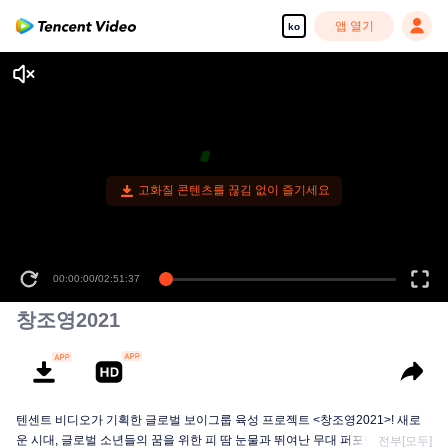
앱 열기
ko
고화질 콘텐츠를 끊김 없이 즐기세요
00:00:00
/
02:51:37
창조영2021
텐센트 비디오가 기획한 글로벌 보이그룹 육성 프로젝트 <창조영2021>! 새로
운 시대, 글로벌 소년들의 꿈을 위한 피 땀 눈물과 뛰여난 무대 퍼포먼스. 부동한
전부[모두]