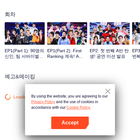
국가, 부동한 기획사, 근 백명의 초짜 연습생들이 멘토들의 가르침과 도움하에
꿈을 향해 달리는 성장일기.
회차
VIP
VIP
EP1(Part 1): 90명의
EP1(Part 2): First
EP2: 첫 번째 A반 탄
EP
신인, 팀 서바이벌이
Ranking 계속! A반
생! 공연 미션 발표
번째
시작됩니다!
대규모 조정
과연
예고&메이킹
By using the website, you are agreeing to our
Loading…
Privacy Policy
and the use of cookies in
accordance with our
Cookie Policy.
Accept
앱 열기