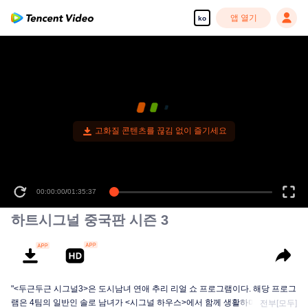
앱 열기
ko
고화질 콘텐츠를 끊김 없이 즐기세요
00:00:00
/
01:35:37
하트시그널 중국판 시즌 3
"<두근두근 시그널3>은 도시남녀 연애 추리 리얼 쇼 프로그램이다. 해당 프로그
램은 4팀의 일반인 솔로 남녀가 <시그널 하우스>에서 함께 생활하며 보여주는
전부[모두]