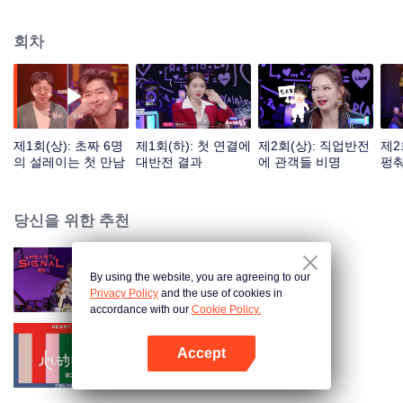
디테일과 썸을 보여주고 있다. 각 화마다 빅장한, 척미, 양초월, 정우혜, 도해도
와 별자리 전문가 Alex 아저씨가 함께 시그널 탐정으로서 8명의 참여자들의 감
회차
정교류 및 시그널을 관찰, 해독하는 것은 물론 서로에 대한 마음을 예측한다.
제1회(상): 초짜 6명
제1회(하): 첫 연결에
제2회(상): 직업반전
제2
의 설레이는 첫 만남
대반전 결과
에 관객들 비명
펑춰
당신을 위한 추천
By using the website, you are agreeing to our
Heart Signal S5
Privacy Policy
and the use of cookies in
accordance with our
Cookie Policy.
Accept
하트시그널 중국판 시즌2
앱 열기