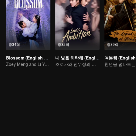
총34회
총32회
총39회
Blossom (English Ver.)
내 빛을 허락해 (English Ver.)
여봉행 (English 
Zoey Meng and Li Yunrui's Love Journey
조로사와 진위정의 참사랑 가설