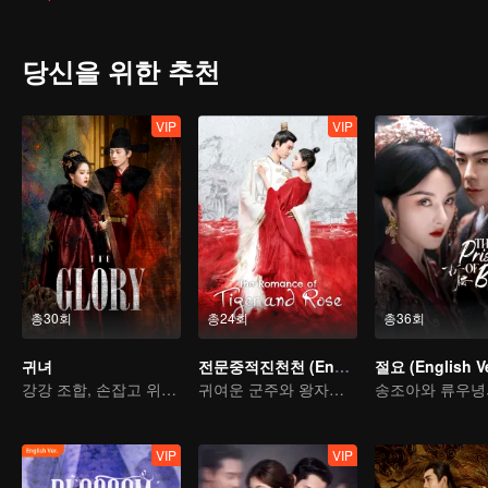
당신을 위한 추천
VIP
VIP
총30회
총24회
총36회
귀녀
전문중적진천천 (English Ver.)
절요 (English Ve
강강 조합, 손잡고 위기를 넘기다
귀여운 군주와 왕자와의 사랑 이야기
VIP
VIP