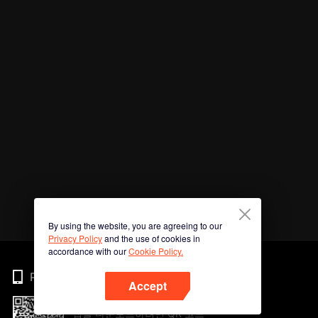
By using the website, you are agreeing to our
Privacy Policy
and the use of cookies in
accordance with our
Cookie Policy.
Phone
Accept
앱을 다운로드하려면 QR 코드