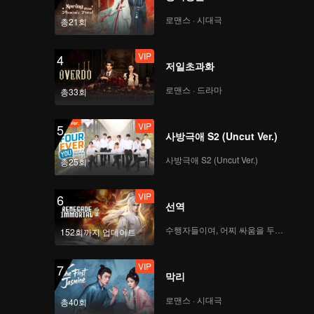
로맨스 · 시대극
총21회
VIP
4
저일초과화
로맨스 · 드라마
총33회
VIP
5
사방극애 S2 (Uncut Ver.)
사방극애 S2 (Uncut Ver.)
총25회
VIP
6
선역
수행자들이여, 어찌 싸움을 두려워하랴
152회까지 업데이트
VIP
7
막리
로맨스 · 시대극
총40회