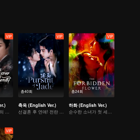
VIP
VIP
VIP
총40회
총24회
r.)
축옥 (English Ver.)
하화 (English Ver.)
송조아와 류우녕의 가문 원한
선결혼 후 연애! 전란 속에서 피어난 진정한 사랑
순수한 소녀가 첫 세대 꽃미남을 유혹한다
VIP