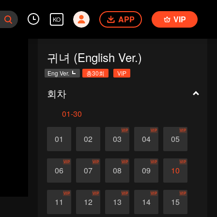
APP
VIP
KO
귀녀 (English Ver.)
Eng Ver.
총30회
VIP
회차
01-30
VIP
VIP
VIP
01
02
03
04
05
VIP
VIP
VIP
VIP
VIP
06
07
08
09
10
VIP
VIP
VIP
VIP
VIP
11
12
13
14
15