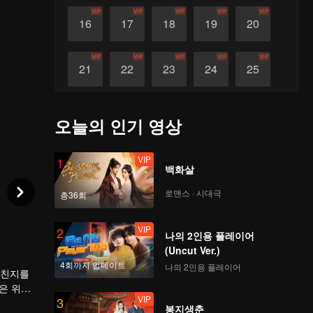
VIP
VIP
VIP
VIP
VIP
16
17
18
19
20
VIP
VIP
VIP
VIP
VIP
21
22
23
24
25
VIP
VIP
VIP
VIP
VIP
26
27
28
29
30
오늘의 인기 영상
VIP
1
백화살
로맨스 · 시대극
총36회
VIP
2
나의 2인용 플레이어
(Uncut Ver.)
4회까지 업데이트
나의 2인용 플레이어
 친지를
은 위선
VIP
3
봉지생춘