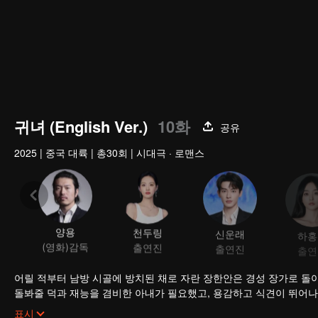
귀녀 (English Ver.)
10화
공유
2025
|
중국 대륙
|
총30회
|
시대극 · 로맨스
양용
천두링
신운래
하홍
(영화)감독
출연진
출연진
출연
어릴 적부터 남방 시골에 방치된 채로 자란 장한안은 경성 장가로 돌아
돌봐줄 덕과 재능을 겸비한 아내가 필요했고, 용감하고 식견이 뛰어나
의 탈을 쓰고 권력을 휘두른 장씨 가문 가주 장사양의 죄를 폭로하며 
표시