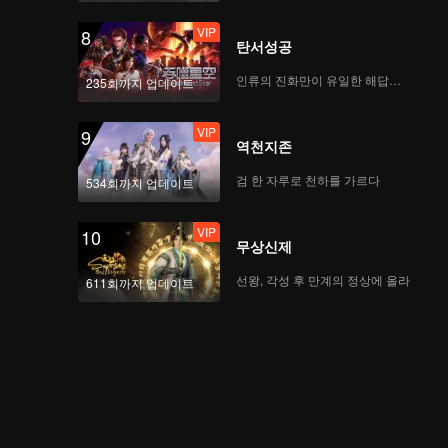
VIP
8
탄서성공
인류의 진화만이 유일한 해답이다
235회까지 업데이트
VIP
9
역천지존
검 한 자루로 천하를 가르다
534회까지 업데이트
VIP
10
무상신제
선왕, 각성 후 만계의 정상에 올라
611회까지 업데이트