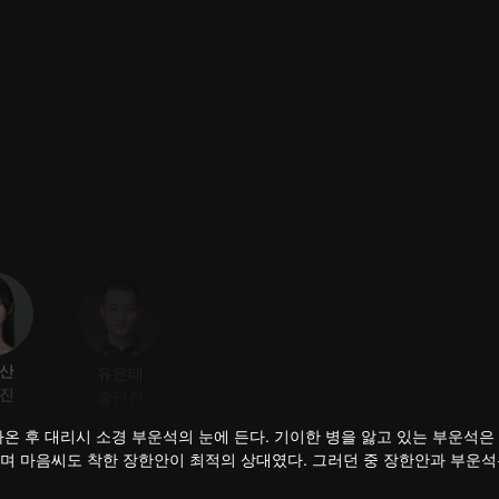
산
유은태
원정렁
왕염
진
출연진
출연진
출연진
온 후 대리시 소경 부운석의 눈에 든다. 기이한 병을 앓고 있는 부운석은
며 마음씨도 착한 장한안이 최적의 상대였다. 그러던 중 장한안과 부운석
마침내 서로 사랑하는 부부가 된다.