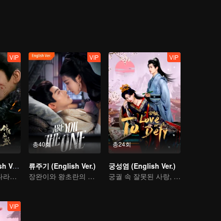
린내 나는 전쟁을 불러와 사랑하는 이들은 헤어질 수밖에 없었다.
 전장으로 향하고, 신분을 되찾은 철혈후 사정은 나라와 사랑, 그리고 진
에 굴하지 않고 진실을 밝히며 고향으로 돌아와 초심을 지킨다.
VIP
VIP
VIP
총40회
총24회
금월여가 (English Ver.)
류주기 (English Ver.)
궁성염 (English Ver.)
저우예 청레이, 나라를 지키는 소년 장군
장완이와 왕초란의 선혼후애 이야기
궁궐 속 잘못된 사랑, 열반 후 새로운 인생
VIP