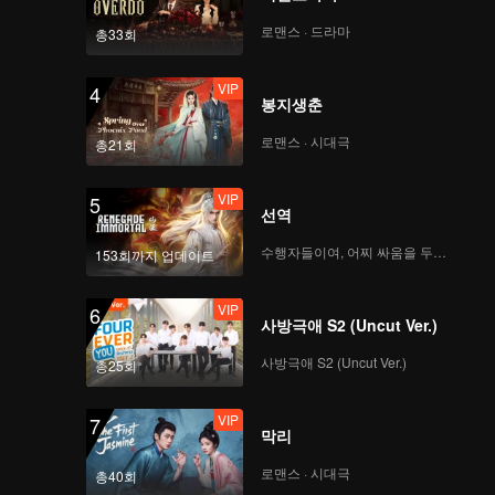
실을 수호
로맨스 · 드라마
총33회
VIP
4
봉지생춘
로맨스 · 시대극
총21회
VIP
5
선역
수행자들이여, 어찌 싸움을 두려워하랴
153회까지 업데이트
VIP
6
사방극애 S2 (Uncut Ver.)
사방극애 S2 (Uncut Ver.)
총25회
VIP
7
막리
로맨스 · 시대극
총40회