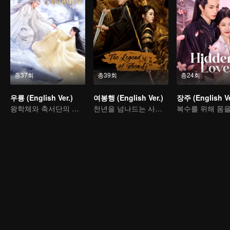
총37회
총39회
총24회
우룡 (English Ver.)
여봉행 (English Ver.)
장주 (English Ve
왕학체와 축서단의 네 번의 인연
천년을 넘나드는 사랑 이야기