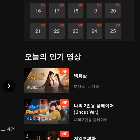
VIP
VIP
VIP
VIP
VIP
16
17
18
19
20
VIP
VIP
VIP
VIP
VIP
21
22
23
24
25
VIP
VIP
VIP
VIP
VIP
26
27
28
29
30
오늘의 인기 영상
VIP
1
백화살
로맨스 · 시대극
총36회
VIP
2
나의 2인용 플레이어
(Uncut Ver.)
4회까지 업데이트
나의 2인용 플레이어
 그 과정
VIP
3
저일초과화