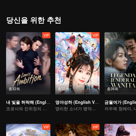
서로를 이용하려던 관계는 어느새 사랑으로 변했으나, 그 사랑은 피비
번장옥은 가족과 남편, 그리고 정의를 찾기 위해 돼지 잡던 칼을 들고
하고자 한다.
당신을 위한 추천
마침내 전장에서 재회한 두 사람은 목숨 걸고 적을 무찌른다. 권력 앞
VIP
VIP
총32회
총32회
총36회
내 빛을 허락해 (English Ver.)
영야성하 (English Ver.)
조로사와 진위정의 참사랑 가설
영리한 소녀가 병약을 공략한다
VIP
VIP