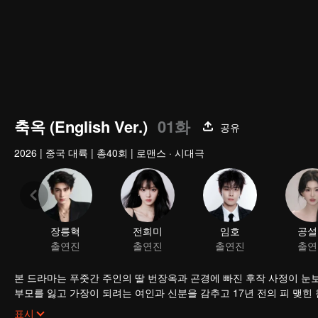
축옥 (English Ver.)
01화
공유
2026
|
중국 대륙
|
총40회
|
로맨스 · 시대극
장릉혁
출연진
본 드라마는 푸줏간 주인의 딸 번장옥과 곤경에 빠진 후작 사정이 눈
부모를 잃고 가장이 되려는 여인과 신분을 감추고 17년 전의 피 맺힌
에서 진정한 사랑이 싹튼다.
표시