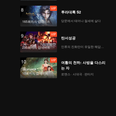
VIP
8
투라대륙 S2
당문에서 태어나 절세에 살다
165회까지 업데이트
VIP
9
탄서성공
인류의 진화만이 유일한 해답이다
235회까지 업데이트
VIP
10
여황의 천하: 사방을 다스리
는 자
10회까지 업데이트
로맨스 · 시대극 · 판타지