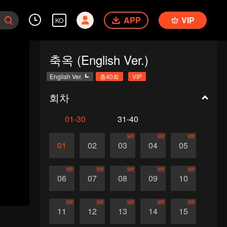
APP
VIP
KO
축옥 (English Ver.)
English Ver.
총40회
VIP
회차
01-30
31-40
VIP
VIP
VIP
01
02
03
04
05
VIP
VIP
VIP
VIP
VIP
06
07
08
09
10
VIP
VIP
VIP
VIP
VIP
11
12
13
14
15