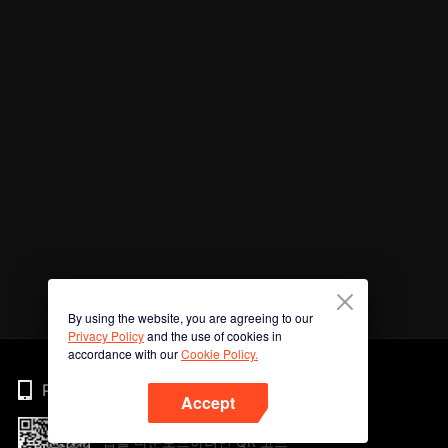
By using the website, you are agreeing to our
Privacy Policy
and the use of cookies in
accordance with our
Cookie Policy.
Phone
Accept
앱을 다운로드하려면 QR 코드