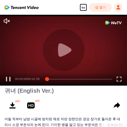
앱 열기
ko
00:00:00
/
00:41:58
귀녀 (English Ver.)
어릴 적부터 남방 시골에 방치된 채로 자란 장한안은 경성 장가로 돌아온 후 대
리시 소경 부운석의 눈에 든다. 기이한 병을 앓고 있는 부운석은 친지를 돌봐줄
전부[모두]