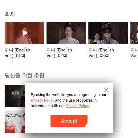
덕과 재능을 겸비한 아내가 필요했고, 용감하고 식견이 뛰어나며 마음씨도 착한
장한안이 최적의 상대였다. 그러던 중 장한안과 부운석은 위선의 탈을 쓰고 권
회차
력을 휘두른 장씨 가문 가주 장사양의 죄를 폭로하며 마침내 서로 사랑하는 부
부가 된다.
VIP
VIP
귀녀 (English
귀녀 (English
귀녀 (English
귀녀 
Ver.)_01회
Ver.)_02회
Ver.)_03회
Ver
당신을 위한 추천
By using the website, you are agreeing to our
귀녀
Privacy Policy
and the use of cookies in
accordance with our
Cookie Policy.
Accept
전문중적진천천 (English Ver.)
앱 열기