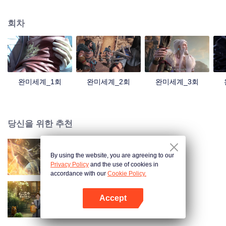
아 세월과 자유의 상징이 되었다. 남자 주인공 석호의 금빛 찬란한 인생 그리고
전설 같은 이야기 속으로 들어가 봅시다!
회차
완미세계_1회
완미세계_2회
완미세계_3회
당신을 위한 추천
By using the website, you are agreeing to our
장생계
Privacy Policy
and the use of cookies in
accordance with our
Cookie Policy.
Accept
농가의 행운 아내
앱 열기