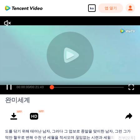
앱 열기
ko
00:00:00
/
00:21:43
완미세계
도를 닦기 위해 태어난 남자, 그러다 그 업보로 종말을 맞이한 남자, 그런 그가
억만 혈우로 변해 수천 년 세월을 적셔오며 끊임없는 시련과 세월의 세례를 받
전부[모두]