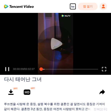
앱 열기
ko
00:00:00
/
00:02:07
다시 태어난 그녀
루쓰옌을 사랑해 온 중칭, 설령 복수를 위한 결혼인 걸 알면서도 중칭은 기꺼이
같이 해준다. 결혼한 3년 동안, 중칭은 여전히 사랑받지 못하고 큰비가 내리는
전부[모두]