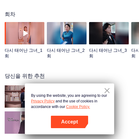
어느 날, 시어머니의 구타를 받아 강요당해 이혼합의서에 서명하고 집에서 쫓겨
났다. 그러나 6년 후...
회차
다시 태어난 그녀_1
다시 태어난 그녀_2
다시 태어난 그녀_3
다시
회
회
회
회
당신을 위한 추천
By using the website, you are agreeing to our
모색심적
Privacy Policy
and the use of cookies in
accordance with our
Cookie Policy.
Accept
이견종정
앱 열기