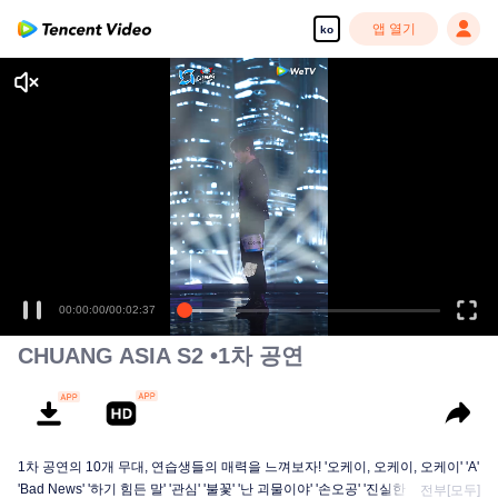
앱 열기
ko
00:00:00
/
00:02:37
CHUANG ASIA S2 •1차 공연
1차 공연의 10개 무대, 연습생들의 매력을 느껴보자! '오케이, 오케이, 오케이' 'A'
'Bad News' '하기 힘든 말' '관심' '불꽃' '난 괴물이야' '손오공' '진실한 사랑' '달빛
전부[모두]