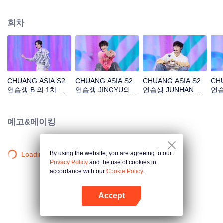
아래 길'
회차
CHUANG ASIA S2
CHUANG ASIA S2
CHUANG ASIA S2
CHU
연습생 B 의 1차 공
연습생 JINGYU의 1
연습생 JUNHAN의 1
연습
연 직캠
차 공연 직캠
차 공연 직캠
공연
예고&메이킹
By using the website, you are agreeing to our
Loading…
Privacy Policy
and the use of cookies in
accordance with our
Cookie Policy.
Accept
앱 열기