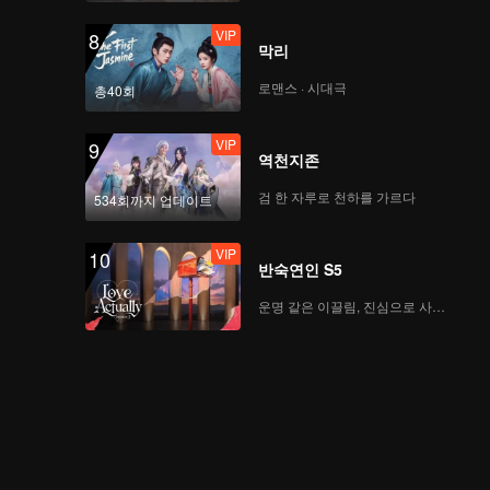
VIP
8
막리
로맨스 · 시대극
총40회
VIP
9
역천지존
검 한 자루로 천하를 가르다
534회까지 업데이트
VIP
10
반숙연인 S5
운명 같은 이끌림, 진심으로 사랑하다