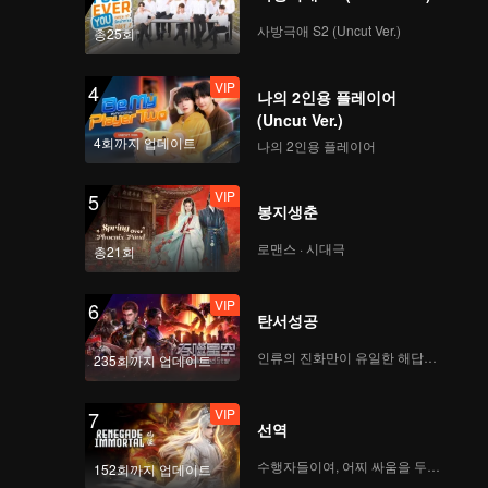
 그놈에게
사방극애 S2 (Uncut Ver.)
총25회
VIP
4
나의 2인용 플레이어
(Uncut Ver.)
4회까지 업데이트
나의 2인용 플레이어
VIP
5
봉지생춘
로맨스 · 시대극
총21회
VIP
6
탄서성공
인류의 진화만이 유일한 해답이다
235회까지 업데이트
VIP
7
선역
수행자들이여, 어찌 싸움을 두려워하랴
152회까지 업데이트