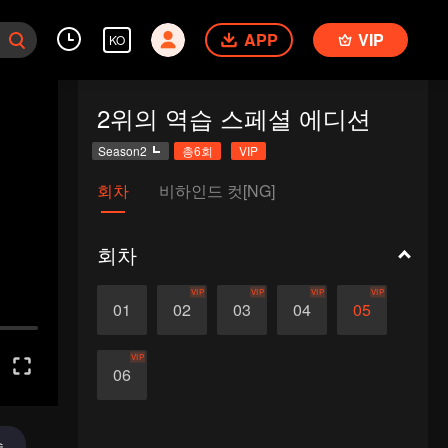
APP
VIP
KO
2위의 역습 스페셜 에디션
Season2
총6회
VIP
회차
비하인드 컷[NG]
회차
VIP
VIP
VIP
VIP
01
02
03
04
05
VIP
06