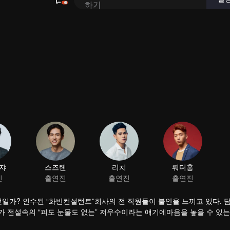
쟈
스즈톈
리치
뤄더훙
진
출연진
출연진
출연진
일가? 인수된 “화반컨설턴트”회사의 전 직원들이 불안을 느끼고 있다. 
 전설속의 “피도 눈물도 없는” 저우수이라는 얘기에마음을 놓을 수 있는
자로 성장하였고 저우수이도 어린 시절의 감정을 알아차리고 드디어 이 