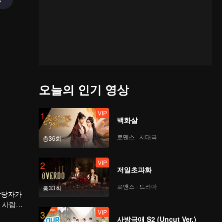
오늘의 인기 영상
VIP
1
백화살
로맨스 · 시대극
총36회
VIP
2
저일초과화
로맨스 · 드라마
총33회
담당자가
 사람이
VIP
3
마음을 포
사방극애 S2 (Uncut Ver.)