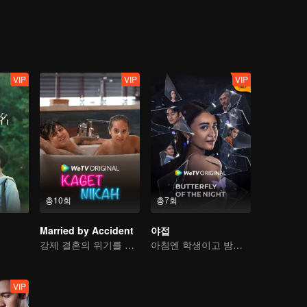
가오스더가 자신이 인수할 회사의 사장님일 줄이야. 매정하고 양심도 없는
작장에서 꼭 그 사람을 밟아 본때를 보여주겠다!
VIP
VIP
VIP
총10회
총7회
Married by Accident
야접
강제 결혼의 위기를 넘을 수 있을까?
아침엔 학생이고 밤엔 기생이다
VIP