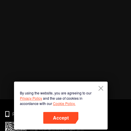
By using the website, you are agreeing to our
Privacy Policy
and the use of cookies in
accordance with our
Cookie Policy.
Phone
Accept
앱을 다운로드하려면 QR 코드