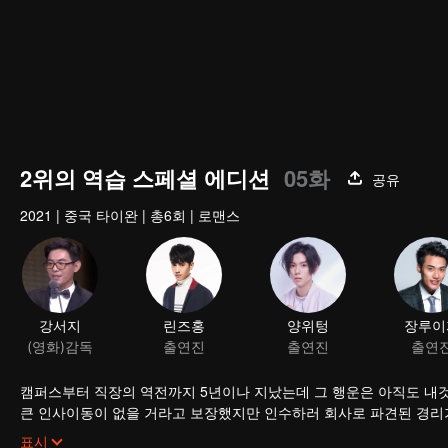
2위의 역습 스페셜 에디션
05화
공유
2021
|
중국 타이완
|
총6회
|
로맨스
강서지
린즈홍
양위텅
장루이
(영화)감독
출연진
출연진
출연
캠퍼스부터 직장의 역전까지 5년이나 지났는데 그 행운은 아직도 내것
큰 인사이동이 없을 거라고 보장했지만 인수하러 회사로 파견된 경리가
없다.
저우수이는 여유 넘치는 가오스더를 노여보았다. 5년 동안 소년은 남
표시