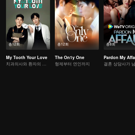
총12회
총12회
총8회
My Tooth Your Love
The On1y One
Pardon My Affa
치과의사와 환자의 사랑 이야기
형제부터 연인까지