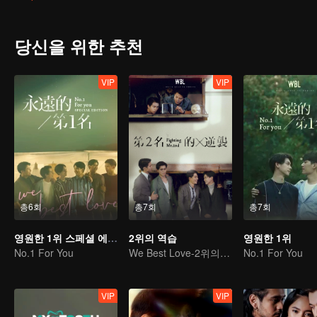
기하기로 한다. 하지만 5년 후, 원수는 외나무다리에서 만난다더니 
버림받은 만년 2위는 꼭 역전하겠다고 다짐한다. 공부는 모를지라도 
당신을 위한 추천
VIP
VIP
총6회
총7회
총7회
영원한 1위 스페셜 에디션
2위의 역습
영원한 1위
No.1 For You
We Best Love-2위의 역습
No.1 For You
VIP
VIP