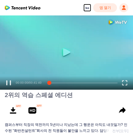
앱 열기
ko
00:00:00
/
00:41:40
2위의 역습 스페셜 에디션
캠퍼스부터 직장의 역전까지 5년이나 지났는데 그 행운은 아직도 내것일가? 인
수된 “화반컨설턴트”회사의 전 직원들이 불안을 느끼고 있다. 담당자가 큰 인사
전부[모두]