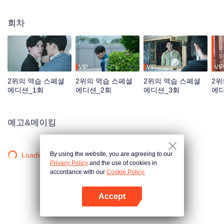
이동이 없을 거라고 보장했지만 인수하러 회사로 파견된 경리가 전설속의 “피도
눈물도 없는” 저우수이라는 얘기에마음을 놓을 수 있는 사람이 없다. 저우수이
회차
는 여유 넘치는 가오스더를 노여보았다. 5년 동안 소년은 남자로 성장하였고 저
우수이도 어린 시절의 감정을 알아차리고 드디어 이 마음을 포기하기로 한다.
하지만 5년 후, 원수는 외나무다리에서 만난다더니 가오스더가 자신이 인수할
회사의 사장님일 줄이야. 매정하고 양심도 없는 그놈에게 버림받은 만년 2위는
꼭 역전하겠다고 다짐한다. 공부는 모를지라도 작장에서 꼭 그 사람을 밟아 본
VIP
VIP
VIP
때를 보여주겠다!
2위의 역습 스페셜
2위의 역습 스페셜
2위의 역습 스페셜
2위
에디션_1회
에디션_2회
에디션_3회
에디
예고&메이킹
By using the website, you are agreeing to our
Loading…
Privacy Policy
and the use of cookies in
accordance with our
Cookie Policy.
Accept
앱 열기