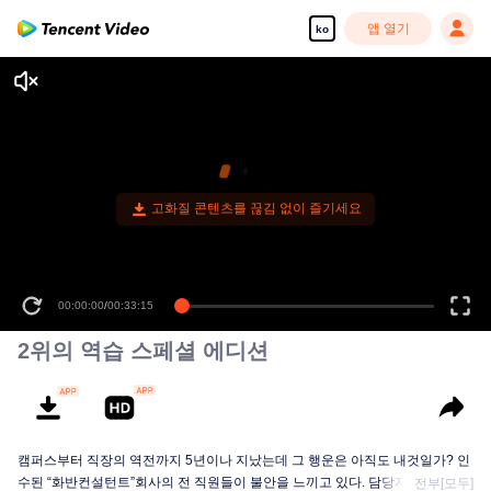
앱 열기
ko
고화질 콘텐츠를 끊김 없이 즐기세요
00:00:00
/
00:33:15
2위의 역습 스페셜 에디션
캠퍼스부터 직장의 역전까지 5년이나 지났는데 그 행운은 아직도 내것일가? 인
수된 “화반컨설턴트”회사의 전 직원들이 불안을 느끼고 있다. 담당자가 큰 인사
전부[모두]