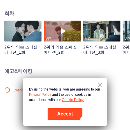
이동이 없을 거라고 보장했지만 인수하러 회사로 파견된 경리가 전설속의 “피도
눈물도 없는” 저우수이라는 얘기에마음을 놓을 수 있는 사람이 없다. 저우수이
회차
는 여유 넘치는 가오스더를 노여보았다. 5년 동안 소년은 남자로 성장하였고 저
우수이도 어린 시절의 감정을 알아차리고 드디어 이 마음을 포기하기로 한다.
하지만 5년 후, 원수는 외나무다리에서 만난다더니 가오스더가 자신이 인수할
회사의 사장님일 줄이야. 매정하고 양심도 없는 그놈에게 버림받은 만년 2위는
꼭 역전하겠다고 다짐한다. 공부는 모를지라도 작장에서 꼭 그 사람을 밟아 본
VIP
VIP
VIP
때를 보여주겠다!
2위의 역습 스페셜
2위의 역습 스페셜
2위의 역습 스페셜
2위
에디션_1회
에디션_2회
에디션_3회
에디
예고&메이킹
By using the website, you are agreeing to our
Loading…
Privacy Policy
and the use of cookies in
accordance with our
Cookie Policy.
Accept
앱 열기