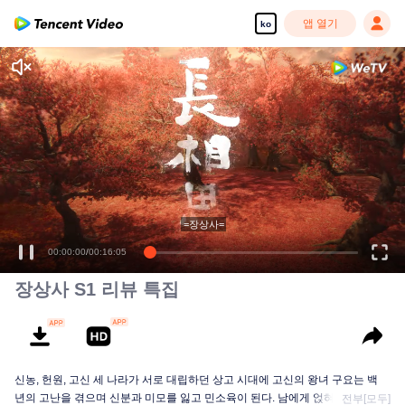
앱 열기
ko
=장상사=
00:00:00
/
00:16:05
장상사 S1 리뷰 특집
신농, 헌원, 고신 세 나라가 서로 대립하던 상고 시대에 고신의 왕녀 구요는 백
년의 고난을 겪으며 신분과 미모를 잃고 민소육이 된다. 남에게 얹혀살던 소요
전부[모두]