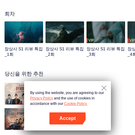
의 사촌이자 헌원의 왕자인 창현이 소요를 찾아 나선다. 민소육은 우연히 청구
공자 도산경을 구하고, 두 사람 사이에 점차 사랑이 싹트게 된다. 민소육과 창현
회차
은 우여곡절 끝에 마침내 서로를 알아보게 되고, 민소육은 왕녀의 신분을 회복
한다. 창현은 소요의 도움으로 천하 통일이라는 대업을 이룬 뒤 도산경과 함께
강호에 은거한다. 창현은 소요의 행복과 평안한 삶을 위해 나라를 다스리는 데
모든 힘을 쏟는다.
VIP
VIP
장상사 S1 리뷰 특집
장상사 S1 리뷰 특집
장상사 S1 리뷰 특집
장상
_1회
_2회
_3회
_4
당신을 위한 추천
By using the website, you are agreeing to our
장상사 시즌2
Privacy Policy
and the use of cookies in
accordance with our
Cookie Policy.
Accept
장상사 시즌1
앱 열기