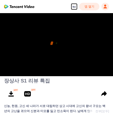
앱 열기
ko
장상사 S1 리뷰 특집
신농, 헌원, 고신 세 나라가 서로 대립하던 상고 시대에 고신의 왕녀 구요는 백
년의 고난을 겪으며 신분과 미모를 잃고 민소육이 된다. 남에게 얹혀살던 소요
전부[모두]