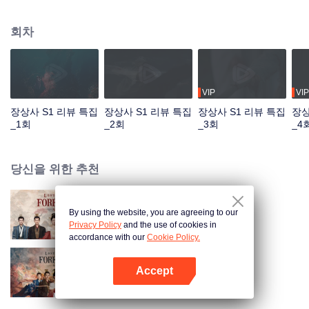
의 사촌이자 헌원의 왕자인 창현이 소요를 찾아 나선다. 민소육은 우연히 청구
공자 도산경을 구하고, 두 사람 사이에 점차 사랑이 싹트게 된다. 민소육과 창현
회차
은 우여곡절 끝에 마침내 서로를 알아보게 되고, 민소육은 왕녀의 신분을 회복
한다. 창현은 소요의 도움으로 천하 통일이라는 대업을 이룬 뒤 도산경과 함께
강호에 은거한다. 창현은 소요의 행복과 평안한 삶을 위해 나라를 다스리는 데
모든 힘을 쏟는다.
VIP
VIP
장상사 S1 리뷰 특집
장상사 S1 리뷰 특집
장상사 S1 리뷰 특집
장상
_1회
_2회
_3회
_4
당신을 위한 추천
By using the website, you are agreeing to our
장상사 시즌2
Privacy Policy
and the use of cookies in
accordance with our
Cookie Policy.
Accept
장상사 시즌1
앱 열기