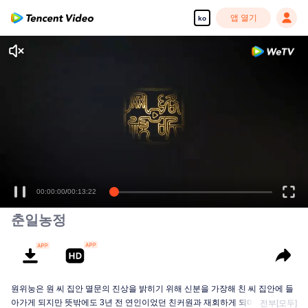
앱 열기
ko
00:00:00
/
00:13:22
춘일농정
원위눙은 원 씨 집안 멸문의 진상을 밝히기 위해 신분을 가장해 친 씨 집안에 들
아가게 되지만 뜻밖에도 3년 전 연인이었던 친커원과 재회하게 되며 임무에 번
전부[모두]