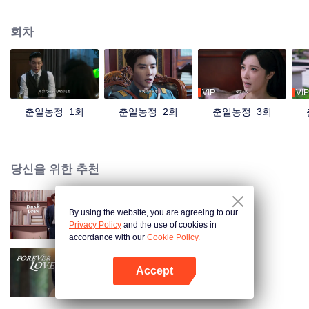
번이 방해를 받게 된다. 친커원은 복수심을 품고 돌아와 원위눙이 사랑 사기꾼
인 것을 폭로하겠다고 맹세한다. 두 사람은 날카롭게 맞서지만, 계속 주위를 맴
회차
도는 동안 정이 더욱 깊어진다.
VIP
VIP
춘일농정_1회
춘일농정_2회
춘일농정_3회
당신을 위한 추천
By using the website, you are agreeing to our
모색심적
Privacy Policy
and the use of cookies in
accordance with our
Cookie Policy.
Accept
망심천금
앱 열기