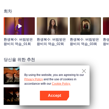
마주치고, 그는 단번에 그녀가 자신의 운명적 반려임을 알아챈다. 멜린다가 차
갑게 외면하며 자리를 떠나려 하자, 그녀를 향한 갈망은 넬슨의 전신을 집어삼
회차
킬 듯 타오르고, 그의 심장은 미친 듯이 폭주하며 통제력을 잃기 시작한다.
환생복수: 버림받은
환생복수: 버림받은
환생복수: 버림받은
환생
왕비의 역습_01회
왕비의 역습_02회
왕비의 역습_03회
왕비
당신을 위한 추천
By using the website, you are agreeing to our
사라진 아내를 구속한다
Privacy Policy
and the use of cookies in
accordance with our
Cookie Policy.
Accept
그대여, 나만 편애해 줘
앱 열기