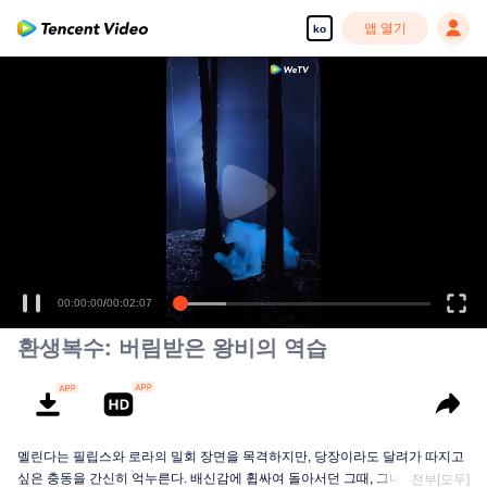
앱 열기
ko
00:00:00
/
00:02:07
환생복수: 버림받은 왕비의 역습
멜린다는 필립스와 로라의 밀회 장면을 목격하지만, 당장이라도 달려가 따지고
싶은 충동을 간신히 억누른다. 배신감에 휩싸여 돌아서던 그때, 그녀는 넬슨과
전부[모두]