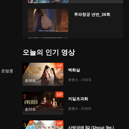
투파창궁 년번_28회
투파창궁 년번_29회
오늘의 인기 영상
VIP
1
백화살
해 운람종
투파창궁 년번_30회
로맨스 · 시대극
총36회
VIP
2
저일초과화
투파창궁 년번_31회
로맨스 · 드라마
총33회
VIP
3
사방극애 S2 (Uncut Ver.)