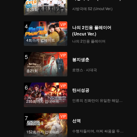
투파창궁 년번_32회
사방극애 S2 (Uncut Ver.)
총25회
VIP
4
나의 2인용 플레이어
투파창궁 년번_33회
(Uncut Ver.)
4회까지 업데이트
나의 2인용 플레이어
VIP
5
봉지생춘
투파창궁 년번_34회
로맨스 · 시대극
총21회
VIP
6
탄서성공
투파창궁 년번_35회
인류의 진화만이 유일한 해답이다
235회까지 업데이트
VIP
7
선역
투파창궁 년번_36회
수행자들이여, 어찌 싸움을 두려워하랴
152회까지 업데이트