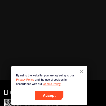
By using the website, you are agreeing to our
Privacy Policy
and the use of cookies in
accordance with our
Cookie Policy.
Phone
Accept
앱을 다운로드하려면 QR 코드