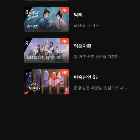
VIP
8
막리
투파창궁 년번_37회
로맨스 · 시대극
총40회
VIP
9
역천지존
투파창궁 년번_38회
검 한 자루로 천하를 가르다
534회까지 업데이트
VIP
10
반숙연인 S5
투파창궁 년번_39회
운명 같은 이끌림, 진심으로 사랑하다
투파창궁 년번_40회
VIP