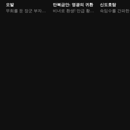
오발
만복금안: 영광의 귀환
신도호탐
무희를 둔 장군 부자의 사랑 쟁탈전
비녀로 환생! 만급 황후의 악당 처벌기