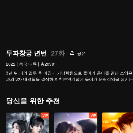
투파창궁 년번
27화
공유
2022
|
중국 대륙
|
총209회
3년 뒤 피의 결투 후 마침내 가남학원으로 돌아가 훈아를 만난 소염은
과의 3차 대격돌을 결심하며 천분연기탑에 들어가 운락심염을 삼키는
당신을 위한 추천
VIP
VIP