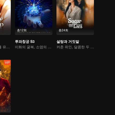
총12회
총24회
투파창궁 S3
설탕과 거짓말
사랑의 미끼, 너를 유혹하다
이화의 굴복, 소염의 불노화련
커춘 위인, 달콤한 두 번째 합작
VIP