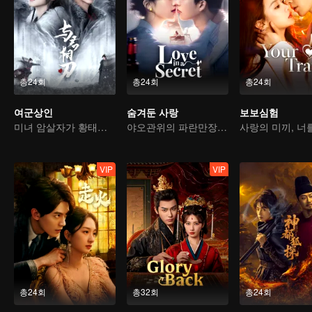
총24회
총24회
총24회
여군상인
숨겨둔 사랑
보보심험
미녀 암살자가 황태자의 마음을 사로잡는다
야오관위의 파란만장 연애사
VIP
VIP
총24회
총32회
총24회