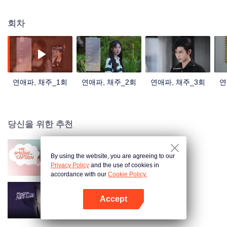
결탁하였고 사라질 위기에 처한 산채를 구하기 위하여 임만만은 큰 채주가 남긴
신비로운 상자를 열어 보는데 2022년 '불패의 변호사' 탕저위안의 집으로 타임
회차
슬립한다. 두 시대의 사람은 각자의 마음을 품고 함께 살게 된다. 두 사람의 마음
이 점차 가까워지고 있을 때, 임만만은 자신과 같이 타임 슬립하여 이곳으로 온
송경옥을 만나게 되고 산채에 다시 돌아갈 기회가 있다는 것을 알게 되면서 임
만만은 어려운 선택에 빠지고 만다…
연애파, 채주_1회
연애파, 채주_2회
연애파, 채주_3회
연
당신을 위한 추천
By using the website, you are agreeing to our
아적대장불대경
Privacy Policy
and the use of cookies in
accordance with our
Cookie Policy.
Accept
아재부요연애니
앱 열기