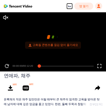
앱 열기
ko
고화질 콘텐츠를 끊김 없이 즐기세요
00:00:00
/
00:12:20
연애파, 채주
운록채의 작은 채주 임만만은 어릴 때부터 큰 채주의 엄격한 교육을 받아온 탓
에 남자에 대해 깊은 앙금을 품고 있었다. 한편, 둘째 두목과 창람채의 송경옥이
전부[모두]