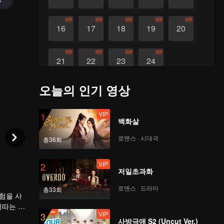
VIP
VIP
VIP
VIP
VIP
16
17
18
19
20
VIP
VIP
VIP
VIP
21
22
23
24
오늘의 인기 영상
VIP
1
백화살
로맨스 · 시대극
총36회
VIP
2
저일초과화
로맨스 · 드라마
총33회
험을 사
비따는 자
VIP
3
... 그
사방극애 S2 (Uncut Ver.)