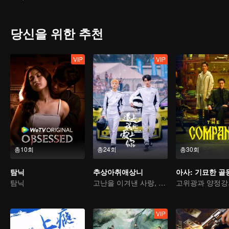
리고 이 사고의 배후에 있는 진실은 사람을 놀라게 하고 천비따는 가족
당신을 위한 추천
VIP
VIP
총10회
총24회
총30회
탐닉
추상아취애상니
탐닉
고난을 이겨낸 사랑, 함께하는 영광
VIP