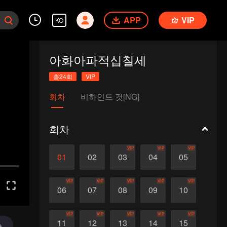
APP
VIP
KO
아화아파적십칠세
총24회
VIP
회차
비하인드 컷[NG]
회차
VIP
VIP
VIP
01
02
03
04
05
VIP
VIP
VIP
VIP
VIP
06
07
08
09
10
VIP
VIP
VIP
VIP
VIP
11
12
13
14
15