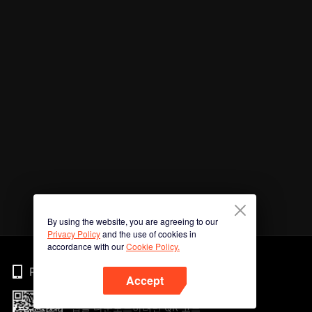
By using the website, you are agreeing to our
Privacy Policy
and the use of cookies in
accordance with our
Cookie Policy.
Phone
Accept
앱을 다운로드하려면 QR 코드