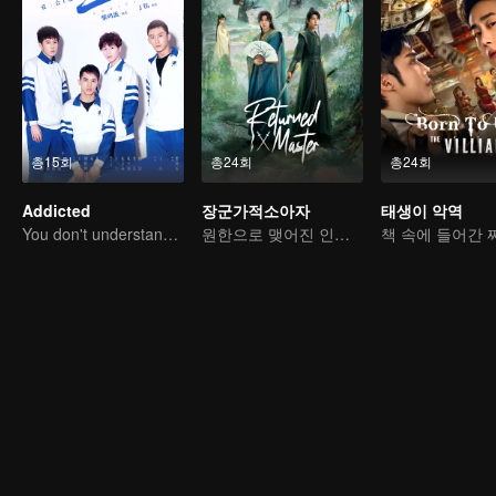
총15회
총24회
총24회
Addicted
장군가적소아자
태생이 악역
You don't understand, It's also love
원한으로 맺어진 인연, 우정이 족쇄가 되다