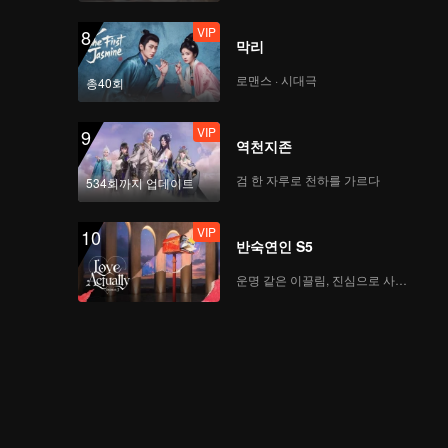
VIP
8
막리
로맨스 · 시대극
총40회
VIP
9
역천지존
검 한 자루로 천하를 가르다
534회까지 업데이트
VIP
10
반숙연인 S5
운명 같은 이끌림, 진심으로 사랑하다