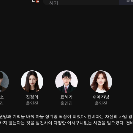
소
진경의
료혜가
쉬에쟈닝
진
출연진
출연진
출연진
밍과 기억을 바꿔 아들 쟝위랑 짝꿍이 되었다. 천비따는 자신의 사업 경
하지 않는다는 것을 발견하여 다양한 어처구니없는 사건을 일으켰다. 천
되어 얼마 후 진정한 가오원밍도 천비다의 몸에서 깨어나서 소란을 피웠다.