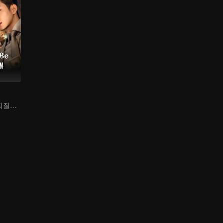
책 속에 들어간 찌질남, 미녀들이 덤벼든다