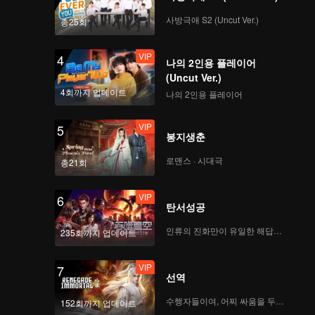
사방극애 S2 (Uncut Ver.)
총25회
VIP
4
나의 2인용 플레이어
(Uncut Ver.)
4회까지 업데이트
나의 2인용 플레이어
VIP
5
봉지생춘
로맨스 · 시대극
총21회
VIP
6
탄서성공
인류의 진화만이 유일한 해답이다
235회까지 업데이트
VIP
7
선역
수행자들이여, 어찌 싸움을 두려워하랴
152회까지 업데이트