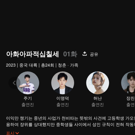
아화아파적십칠세
01화
공유
2023
|
중국 대륙
|
총24회
|
청춘 · 가족
주기
이명덕
허난
장진
출연진
출연진
출연진
출연
이익만 챙기는 중년의 사업가 천비따는 뜻밖의 사건에 고등학생 가오원
용하여 쟝위를 상대했지만 중학생들 사이에서 성인 규칙이 전혀 작동
신의 몸으로 돌아가지 못하고, 회사는 언제든지 인수될 위험에 처하게 
표시