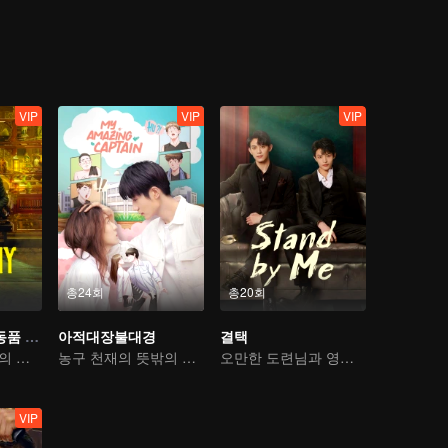
과 이익 중 어느 것을 선택해야 한다.
VIP
VIP
VIP
총24회
총20회
아사: 기묘한 골동품 가게
아적대장불대경
결택
고위광과 양정강의 시간 여행
농구 천재의 뜻밖의 성전환과 진정한 사랑 찾기
오만한 도련님과 영웅의 뜨거운 구국
VIP