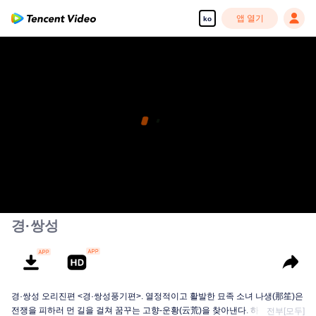
앱 열기
ko
경·쌍성
경·쌍성 오리진편 <경·쌍성풍기편>. 열정적이고 활발한 묘족 소녀 나생(那笙)은
전쟁을 피하러 먼 길을 걸쳐 꿈꾸는 고향-운황(云荒)을 찾아낸다. 하지만 운황은
전부[모두]