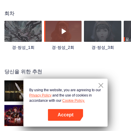
정말 전설 속에 도원경인가? 운황에 지낸 하루하루가 기괴하고 무서운 피바람
을 부른다. 개성이 뚜렷하고 뛰어난 전설적인 인물들의 등장에 따라 슬프도록
회차
아름다운 신화 이야기도 펼쳐진다.
끝
경·쌍성_1회
경·쌍성_2회
경·쌍성_3회
당신을 위한 추천
By using the website, you are agreeing to our
신인왕좌
Privacy Policy
and the use of cookies in
accordance with our
Cookie Policy.
Accept
탄서성공
앱 열기