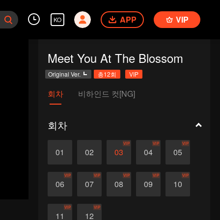
APP
VIP
KO
Meet You At The Blossom
Original Ver.
총12회
VIP
회차
비하인드 컷[NG]
회차
VIP
VIP
VIP
01
02
03
04
05
VIP
VIP
VIP
VIP
VIP
06
07
08
09
10
VIP
VIP
11
12