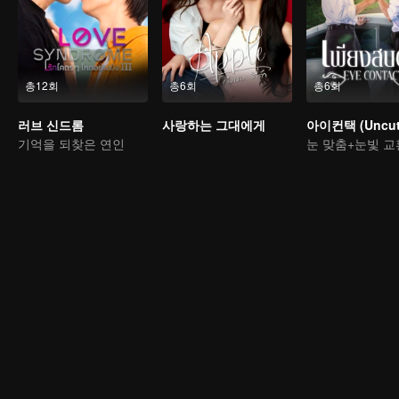
총12회
총6회
총6회
러브 신드롬
사랑하는 그대에게
아이컨택 (Uncut 
기억을 되찾은 연인
눈 맞춤+눈빛 교