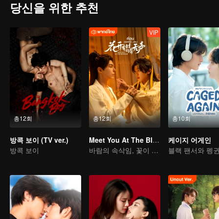
당신을 위한 추천
VIP
총12회
총12회
총10회
방콕 보이 (TV ver.)
Meet You At The Blossom
케이지 어게인
방콕 보이
바람의 속삭임, 꽃이 피는 날까지
블랙 팬서와 펭