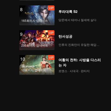
VIP
8
투라대륙 S2
당문에서 태어나 절세에 살다
165회까지 업데이트
VIP
9
탄서성공
인류의 진화만이 유일한 해답이다
235회까지 업데이트
VIP
10
여황의 천하: 사방을 다스리
는 자
10회까지 업데이트
로맨스 · 시대극 · 판타지