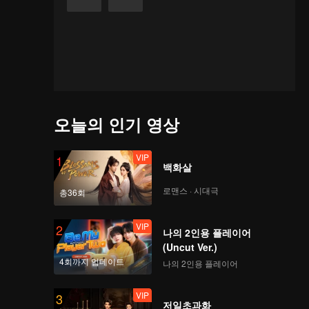
오늘의 인기 영상
VIP
1
백화살
로맨스 · 시대극
총36회
VIP
2
나의 2인용 플레이어
(Uncut Ver.)
4회까지 업데이트
나의 2인용 플레이어
VIP
3
저일초과화