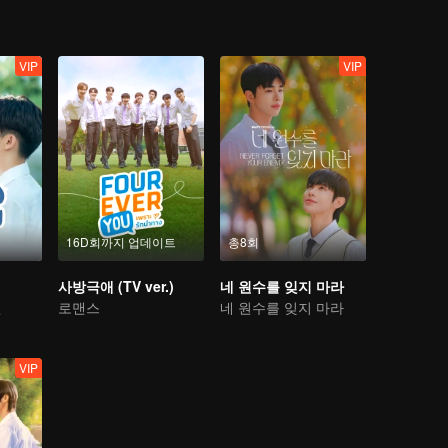
VIP
VIP
16D회까지 업데이트
총8회
사방극애 (TV ver.)
네 원수를 잊지 마라
귄
로맨스
네 원수를 잊지 마라
VIP