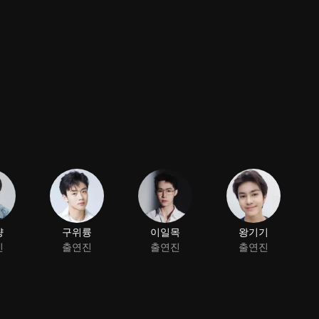
량
구위륭
이일목
왕기기
진
출연진
출연진
출연진