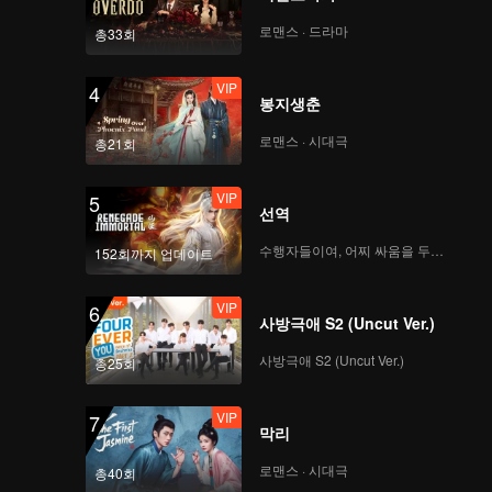
로맨스 · 드라마
총33회
VIP
4
봉지생춘
로맨스 · 시대극
총21회
VIP
5
선역
수행자들이여, 어찌 싸움을 두려워하랴
152회까지 업데이트
VIP
6
사방극애 S2 (Uncut Ver.)
사방극애 S2 (Uncut Ver.)
총25회
VIP
7
막리
로맨스 · 시대극
총40회