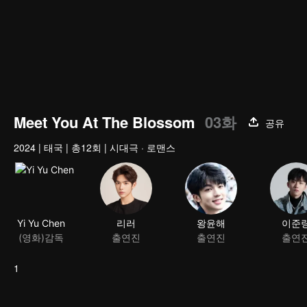
Meet You At The Blossom
03화
공유
2024
|
태국
|
총12회
|
시대극 · 로맨스
Yi Yu Chen
리러
왕윤해
이준
(영화)감독
출연진
출연진
출연
1