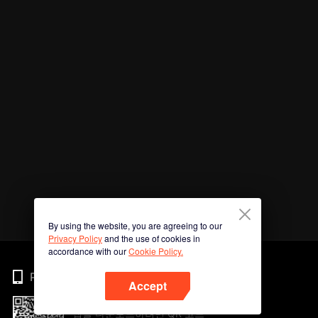
By using the website, you are agreeing to our
Privacy Policy
and the use of cookies in
accordance with our
Cookie Policy.
Phone
Accept
앱을 다운로드하려면 QR 코드