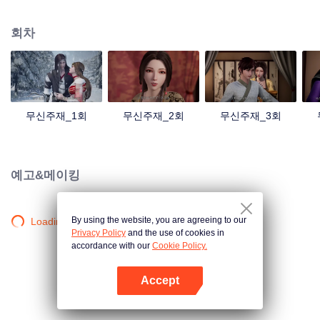
검의 힘을 촉발했는데... 300년 후, 천무 대륙의 외딴곳에서, 동명이인 소년이 우
연히 진진의 의지를 이어받았다. 옛날의 강자 신화를 되찾고, 사랑하는 모든 것
회차
을 지키기 위해 진진은 의연하게 천하 다섯 나라를 지키는 큰 임무를 짊어지고,
다시 한번 무도길을 밟았다.
무신주재_1회
무신주재_2회
무신주재_3회
예고&메이킹
By using the website, you are agreeing to our
Loading…
Privacy Policy
and the use of cookies in
accordance with our
Cookie Policy.
Accept
앱 열기