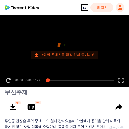
앱 열기
ko
고화질 콘텐츠를 끊김 없이 즐기세요
00:00:00
/
00:07:29
무신주재
주인공 진진은 무역 중 최고의 천재 강자였는데 악인에게 공격을 당해 대륙의
금지된 땅인 사망 협곡에 추락했다. 죽음을 면치 못한 진진은 우연히 신비한 고
전부[모두]