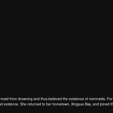
maid from drowning and thus believed the existence of mermaids. For 
nd evidence. She returned to her hometown, Xingyue Bay, and joined t
sports arena and came here as a life-saving member. She accidentally n