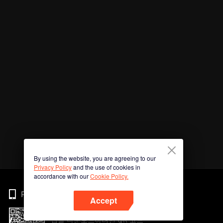
By using the website, you are agreeing to our
Privacy Policy
and the use of cookies in
accordance with our
Cookie Policy.
Phone
Accept
앱을 다운로드하려면 QR 코드