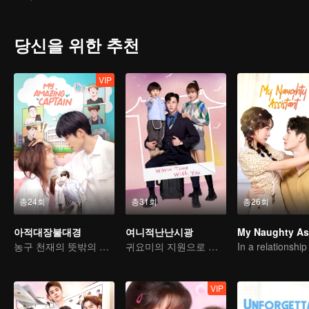
mermaid totemin An Xida’s body. In order to prove that An Xida is a
happened. Gradually, the two solved their misunderstandings and had
mermaid together.
당신을 위한 추천
VIP
총24회
총31회
총26회
아적대장불대경
여니적난난시광
농구 천재의 뜻밖의 성전환과 진정한 사랑 찾기
귀요미의 지원으로 가짜 부부에서 진짜 로맨스로
VIP