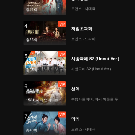
f the
로맨스 · 시대극
총21회
VIP
4
저일초과화
로맨스 · 드라마
총33회
VIP
5
사방극애 S2 (Uncut Ver.)
사방극애 S2 (Uncut Ver.)
총25회
VIP
6
선역
수행자들이여, 어찌 싸움을 두려워하랴
152회까지 업데이트
VIP
7
막리
로맨스 · 시대극
총40회