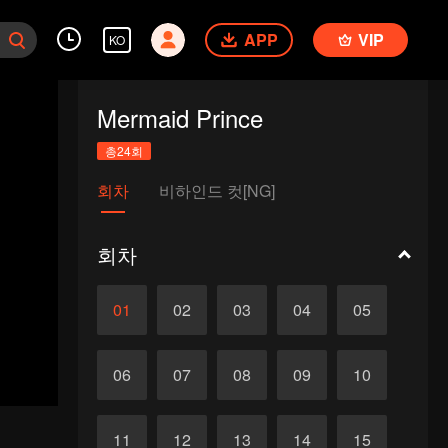
APP
VIP
KO
Mermaid Prince
총24회
회차
비하인드 컷[NG]
회차
01
02
03
04
05
06
07
08
09
10
11
12
13
14
15