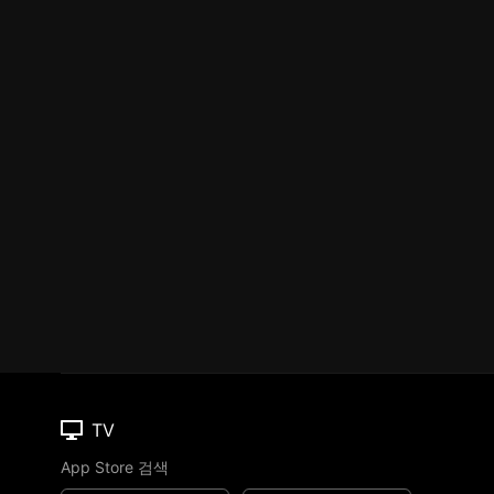
TV
App Store 검색