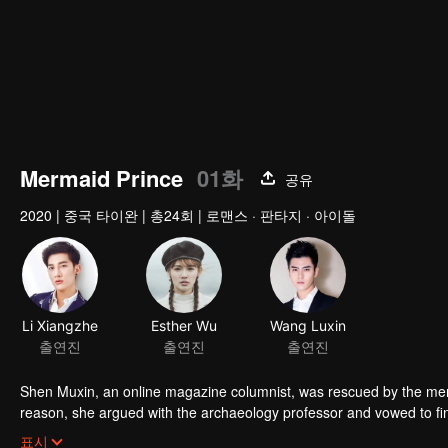
Mermaid Prince
01화
공유
2020
|
중국 타이완
|
총24회
|
로맨스 · 판타지 · 아이돌
Shen Muxin, an online magazine columnist, was rescued by the mer
reason, she argued with the archaeology professor and vowed to fi
team of the resort. In the team, she met An Xida who had left the 
표시