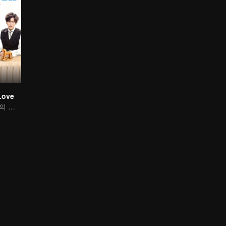
Love
위철명과 호의선의 뜨거운 사랑 계약