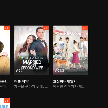
 mermaid, Shen Muxin resorted to various methods, but a lot of jokes
 feelings for each other. They finally managed to unveil the mystery o
VIP
VIP
VIP
총6회
총24회
My Naughty Assistant
재혼 계약
호상화니재일기
In a relationship with an idol
가족을 구하기 위해, 억지로 재혼 계약하게 된다...
당당한 여작가가 새침한 도련님을 꼬시다
VIP