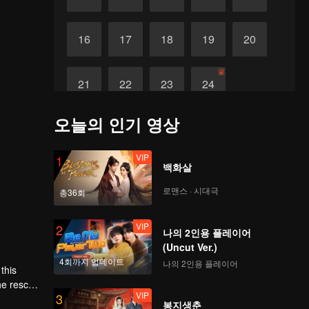
16
17
18
19
20
끝
21
22
23
24
오늘의 인기 영상
VIP
1
백화살
로맨스 · 시대극
총36회
VIP
2
나의 2인용 플레이어
(Uncut Ver.)
4회까지 업데이트
나의 2인용 플레이어
this
he rescue
VIP
3
oticed a
봉지생춘