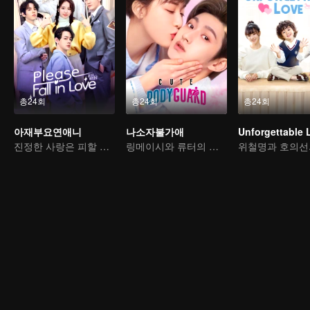
총24회
총24회
총24회
아재부요연애니
나소자불가애
Unforgettable 
진정한 사랑은 피할 수 없다
링메이시와 류터의 달콤한 사랑 이야기