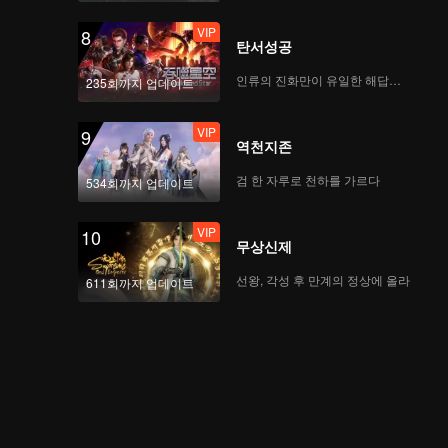
VIP
8
탄서성공
인류의 진화만이 유일한 해답이다
235회까지 업데이트
VIP
9
역천지존
검 한 자루로 천하를 가르다
534회까지 업데이트
VIP
10
무상신제
선왕, 각성 후 만계의 정상에 올라
611회까지 업데이트